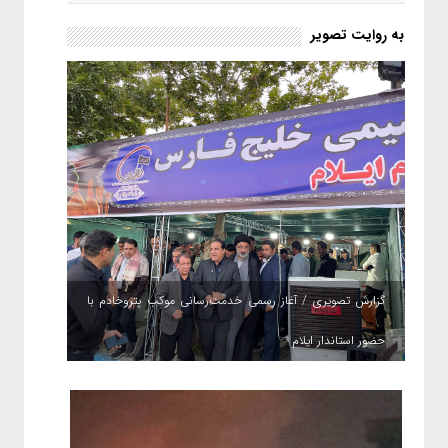
به روایت تصویر
گزارش تصویری / آغاز رسمی خدمت‌رسانی موکب پتروخادم با
حضور استاندار ایلام