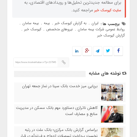
برای مطالعه جدیدترین تحلیل‌ها و رویدادهای اقتصادی، به
مراجعه کنید.
سایت کیوسک خبر
ایران
به گزارش کیوسک خبر
بیمه
بیمه سامان
برچسب ها :
,
,
,
,
روابط عمومی شرکت بیمه سامان
نیروهای متخصص
کیوسک خبر
,
,
,
گزارش کیوسک خبر
https://www.kioskekhabar.ir/?p=217945
نوشته های مشابه
برپایی میز خدمت بانک سینا در نماز جمعه تهران
کاهش ناترازی دستاورد مهم بانک مسکن در مدیریت
منابع و مصارف است
براساس گزارش بانک مرکزی؛ بانک ملت در رتبه
نخست پرداخت تسهیلات ازدواج و فرزندآوری قرار