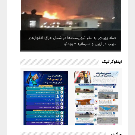
حمله پهپادی به مقر تروریست‌ها در شمال عراق؛ انفجارهای
مهیب در اربیل و سلیمانیه + ویدئو
اینفوگرافیک
اینفوگرافیک / راهنمای خرید ارز
وبگردی