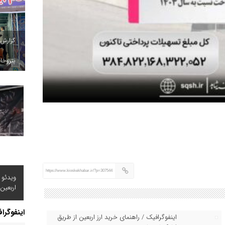
گزارش
پتروخاد
https://www.kioskekhabar.ir/?p=307544
ویدئو 
اربعین
اینفوگرا
اینفوگرافیک / راهنمای خرید ارز اربعین از طریق