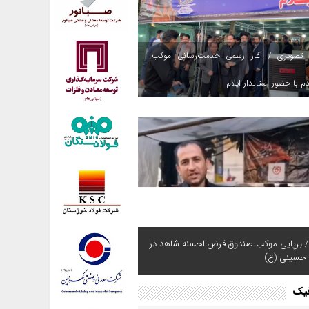
 تصویری / آغاز رسمی خدمت‌رسانی موکب
م با حضور استاندار ایلام
/ برپایی موکب صندوق قرض‌الحسنه شاهد در
 حسینی (ع)
فیک