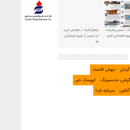
یک / مسیر پیشرفت
اینفوگرافیک / راهنمای خرید
یژه اقتصادی لامرد
ارز اربعین از طریق اپلیکیشن
بله
گردان
جهش اقتصاد
گوشی سامسونگ
کیوسک خبر
نلاین
سرمایه فردا