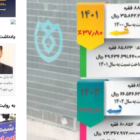
یادداشت
آیا پازل 
می شود؟!
به روای