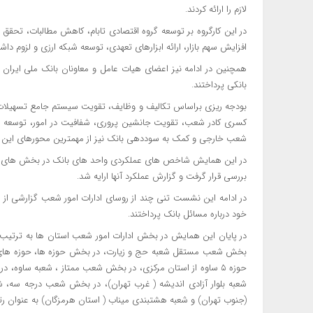
لازم را ارائه کردند.
در این کارگروه بر توسعه گروه اقتصادی تابام، کاهش مطالبات، تحقق
افزایش سهم بازار، ارائه ابزارهای تعهدی، توسعه شبکه ارزی و لزوم دا
همچنین در ادامه نیز اعضای هیات عامل و معاونان بانک ملی ایران 
بانکی پرداختند.
بودجه ریزی براساس تکالیف و وظایف، تقویت سیستم جامع تسهیلات، 
کسری کادر شعب، تقویت جانشین پروری، شفافیت در امور، توسعه شبک
شعب خارجی و کمک به سوددهی بانک نیز از مهمترین محورهای این کا
در این همایش شاخص های عملکردی واحد های بانک در بخش های مخت
بررسی قرار گرفت و گزارش عملکرد آنها ارایه شد.
در ادامه این نشست تنی چند از روسای ادارات امور شعب گزارشی از عم
خود درباره مسائل بانک پرداختند.
در پایان این همایش در بخش ادارات امور شعب استان ها به ترتیب ا
بخش شعب مستقل شعبه حج و زیارت، در بخش حوزه ها، حوزه های رامه
حوزه ۵ ساوه از استان مرکزی، در بخش شعب ممتاز ، شعبه س
شعبه بلوار آزادی اندیشه ( غرب تهران)، در بخش شعب درجه سه، ش
(جنوب تهران) و شعبه هشتبندی میناب ( استان هرمزگان) به عنوان رت