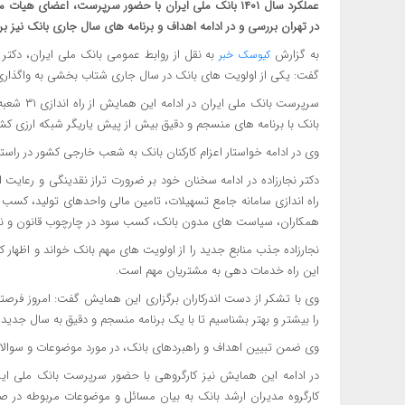
عملکرد سال ۱۴۰۱ بانک ملی ایران با حضور سرپرست، اعضا
در تهران بررسی و در ادامه اهداف و برنامه های سال جاری بانک نیز 
به گزارش
به نقل از روابط عمومی بانک ملی ایران، دکتر
کیوسک خبر
گفت: یکی از اولویت های بانک در سال جاری شتاب بخشی به واگذاری
سرپرست با
بانک با برنامه های منسجم و دقیق بیش از پیش یاریگر شبکه ارزی کشو
وی در ادامه خواستار اعزام کارکنان بانک به شعب خارجی کشور در راست
دکتر نجارزاده در ادامه سخنان خود بر ضرورت تراز نقدینگی و رعایت ا
راه اندازی سامانه جامع تسهیلات، تامین مالی واحدهای تولید، کسب
همکاران، سیاست های مدون بانک، کسب سود در چارچوب قانون و نیز 
نجارزاده جذب منابع جدید را از اولویت های مهم بانک خواند و اظها
این راه خدمات دهی به مشتریان مهم است.
وی با تشکر از دست اندرکاران برگزاری این همایش گفت: امروز فرصت
را بیشتر و بهتر بشناسیم تا با یک برنامه منسجم و دقیق به سال جدید و
وی ضمن تبیین اهداف و راهبردهای بانک، در مورد موضوعات و سوالات 
در ادامه این همایش نیز کارگروهی با حضور سرپرست بانک ملی ایرا
کارگروه مدیران ارشد بانک به بیان مسائل و موضوعات مربوطه در 