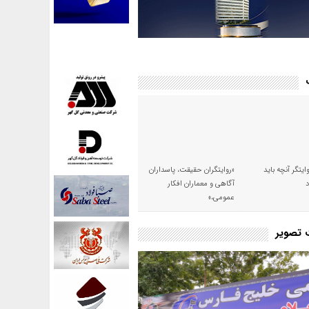
وایتگر آنچه باید
«روایتگران حقیقت، پاسداران
آگاهی و معماران افکار
عمومی،»
ت تصویر