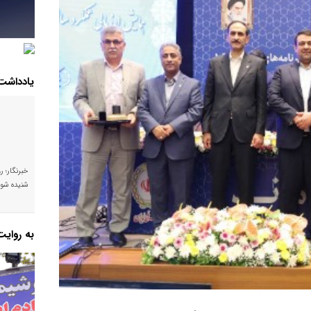
یادداشت
خبرنگار؛ ر
شنیده شود
به روای