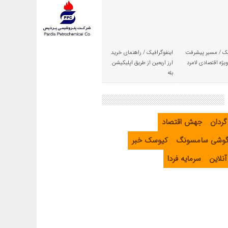
یک / مسیر پیشرفت
اینفوگرافیک / راهنمای خرید
یژه اقتصادی لامرد
ارز اربعین از طریق اپلیکیشن
بله
گردان
جهش اقتصاد
گوشی سامسونگ
کیوسک خبر
نلاین
سرمایه فردا