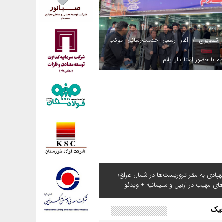
 تصویری / آغاز رسمی خدمت‌رسانی موکب
م با حضور استاندار ایلام
هپادی به مقر تروریست‌ها در شمال عراق؛
های مهیب در اربیل و سلیمانیه + ویدئو
فیک