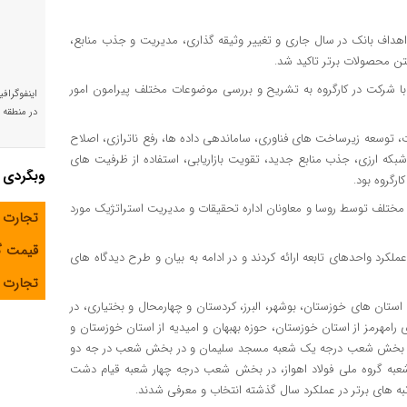
 اهداف بانک در سال جاری و تغییر وثیقه گذاری، مدیریت و جذب منابع،
شتن محصولات برتر تاکید شد.
با شرکت در کارگروه به تشریح و بررسی موضوعات مختلف پیرامون امور
اینفوگراف
در منطقه و
توسعه زیرساخت های فناوری، ساماندهی داده ها، رفع ناترازی، اصلاح
ه ارزی، جذب منابع جدید، تقویت بازاریابی، استفاده از ظرفیت های
وبگردی
رگروه بود.
لف توسط روسا و معاونان اداره تحقیقات و مدیریت استراتژیک مورد
تجارت 
قیمت 
لکرد واحدهای تابعه ارائه کردند و در ادامه به بیان و طرح دیدگاه های
تجارت آ
ستان های خوزستان، بوشهر، البرز، کردستان و چهارمحال و بختیاری، در
رمز از استان خوزستان، حوزه بهبهان و امیدیه از استان خوزستان و
اوه، در بخش شعب درجه یک شعبه مسجد سلیمان و در بخش شعب در جه دو
عبه گروه ملی فولاد اهواز، در بخش شعب درجه چهار شعبه قیام دشت
به های برتر در عملکرد سال گذشته انتخاب و معرفی شدند.