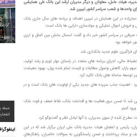
ی هیات مدیره، هیات عامل، معاونان و دیگر مدیران ارشد این بانک طی همایشی
برای واحدها و شعب سراسر کشور تبیین شد.
 نجارزاده در این همایش در تبیین اهداف و برنامه های سال جاری بانک
گزارش
 و فروش اموال تملیکی و مولدسازی دارایی ها بانک است.
نک ملی ایران در ادامه این همایش از راه اندازی ۳۱ شعبه صرافی در سراسر کشور خبر داد و گفت: امسال بخش بین الملل و ارزی
پتروخاد
ر خواهد بود.
ای فراگیری علوم جدید بانکداری شد.
نضباط مالی، اجرای برنامه های متعدد در راستای مهار تورم و رشد تولید،
 سهم بازار، کاهش وصول مطالبات و قیمت تمام شده پول، بهبود معیشت
توسعه سامانه های بانک تاکید کرد.
ر کرد : اهمیت جذب سپرده های جدید یکی از اولویت های بانک است و در
ی شد تا ضمن مرور فعالیت ها و اقدامات بانک، نقاط ضعف و قوت بانک
حمله پ
رود کنیم.
انفجار
مطرح شده از سوی مدیران، با آنها تبادل نظر و گفت‌وگو کرد.
ن، رئیس و اعضای هیات مدیره بانک ملی ایران برگزار شد که در این
اینفوگرا
صف و ستاد پرداختند و ضمن پاسخگویی به سوالات حاضران، راهکارهای