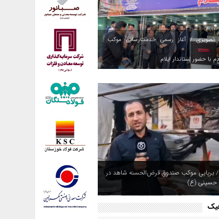
 تصویری / آغاز رسمی خدمت‌رسانی موکب
م با حضور استاندار ایلام
/ برپایی موکب صندوق قرض‌الحسنه شاهد در
 حسینی (ع)
فیک