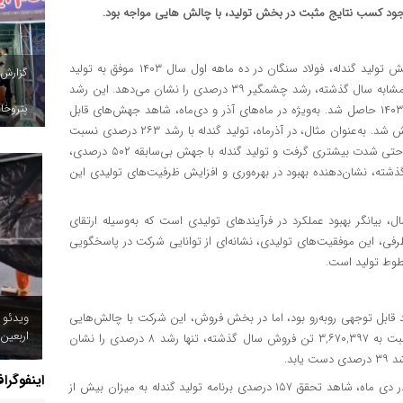
وجود کسب نتایج مثبت در بخش تولید، با چالش هایی مواجه بود.
به گزارش تجارت گردان به نقل از روابط عمومی فولاد سنگان، در بخش تولید گندله، فولاد سنگان در ده ماهه اول سال ۱۴۰۳ موفق به تولید
گزارش
۴,۴۵۵,۶۶۰ تن گندله شد که نسبت به تولید ۳,۲۰۵,۳۵۰ تن در مدت مشابه سال گذشته، رشد چشمگیر ۳۹ درصدی را نشان می‌دهد. این رشد
پتروخاد
در تولید گندله عمدتاً به‌واسطه افزایش تولید در ماه‌های پایانی سال ۱۴۰۳ حاصل شد. به‌ویژه در ماه‌های آذر و دی‌ماه، شاهد جهش‌های قابل
توجهی در تولید گندله بودیم که موجب جلب توجه بیشتر به این بخش شد. به‌عنوان مثال، در آذرماه، تولید گندله با رشد ۲۶۳ درصدی نسبت
به ماه مشابه سال گذشته، به ۳۸۶,۷۰۰ تن رسید. این روند در دی‌ماه حتی شدت بیشتری گرفت و تولید گندله با جهش بی‌سابقه ۵۰۲ درصدی،
ال گذشته، نشان‌دهنده بهبود در بهره‌وری و افزایش ظرفیت‌های تولیدی این
ال، بیانگر بهبود عملکرد در فرآیندهای تولیدی است که به‌وسیله ارتقای
رفی، این موفقیت‌های تولیدی، نشانه‌ای از توانایی شرکت در پاسخگویی
خطوط تولید است.
ویدئو 
لید گندله در فولاد سنگان در ده ماهه اول سال ۱۴۰۳ با رشد قابل توجهی روبه‌رو بود، اما در بخش فروش، این شرکت با چالش‌هایی
اربعین
مواجه شد. فروش گندله در این مدت به ۳,۹۵۱,۷۸۹ تن رسید که نسبت به ۳,۶۷۰,۳۹۷ تن فروش سال گذشته، تنها رشد ۸ درصدی را نشان
بد.
اینفوگرا
همچنین با عنایت به تلاش روزافزون تلاشگران شرکت فولاد سنگان در دی ماه، شاهد تحقق ۱۵۷ درصدی برنامه تولید گندله به میزان بیش از