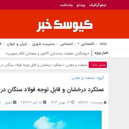
اینفوگرافیک
ویدئو
یادداشت
خانه
اقتصادی
اجتماعی
مدیریت شهری
ایران و جهان
ف
اخبار ویژه
پیام تبریک مدیرعامل ب
مسیر شما
صنعت و معدن
» عملکرد درخشان و قابل توجه فولاد سنگان در
گروه :
صنعت و معدن
عملکرد درخشان و قابل توجه فولاد سنگان د
نویسنده :
admin
02 بهمن 1403
کد خبر 251927
ایمیل