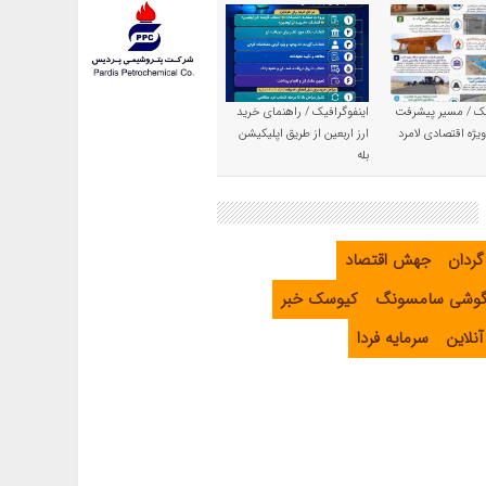
یک / مسیر پیشرفت
اینفوگرافیک / راهنمای خرید
یژه اقتصادی لامرد
ارز اربعین از طریق اپلیکیشن
بله
گردان
جهش اقتصاد
گوشی سامسونگ
کیوسک خبر
نلاین
سرمایه فردا