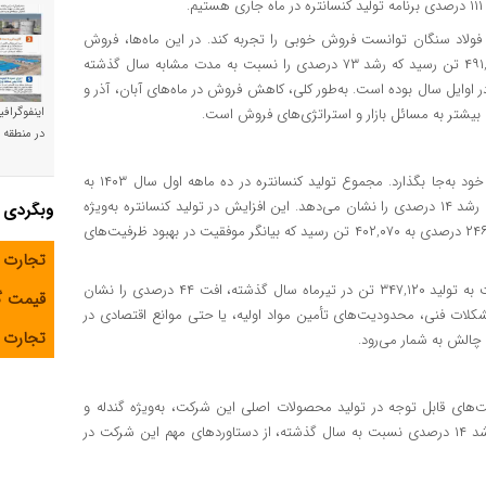
ه، فولاد سنگان توانست فروش خوبی را تجربه کند. در این ماه‌ها، فروش
گندله با افزایش قابل توجهی مواجه شد که در ماه اردیبهشت به ۴۹۱,۴۰۴ تن رسید که رشد ۷۳ درصدی را نسبت به مدت مشابه سال گذشته
ر اوایل سال بوده است. به‌طور کلی، کاهش فروش در ماه‌های آبان، آذر و
بیشتر به مسائل بازار و استراتژی‌های فروش است.
اینفوگراف
در منطقه و
در بخش تولید کنسانتره، فولاد سنگان نیز توانست عملکرد خوبی از خود به‌جا بگذارد. مجموع تولید کنسانتره در ده ماهه اول سال ۱۴۰۳ به
۳,۷۴۷,۲۶۲ تن رسید که نسبت به ۳,۲۸۶,۲۴۹ تن تولید سال گذشته، رشد ۱۴ درصدی را نشان می‌دهد. این افزایش در تولید کنسانتره به‌ویژه
وبگردی
در ماه‌های مهر و آذر محسوس بود. در مهرماه، تولید کنسانتره با رشد ۲۴۶ درصدی به ۴۰۲,۰۷۰ تن رسید که بیانگر موفقیت در بهبود ظرفیت‌های
تجارت 
با این حال، در تیرماه، تولید کنسانتره به ۱۹۵,۲۳۰ تن رسید که نسبت به تولید ۳۴۷,۱۲۰ تن در تیرماه سال گذشته، افت ۴۴ درصدی را نشان
قیمت 
مشکلات فنی، محدودیت‌های تأمین مواد اولیه، یا حتی موانع اقتصادی در
تجارت آ
 چالش به شمار می‌رود.
هه اول سال ۱۴۰۳ نشان‌دهنده پیشرفت‌های قابل توجه در تولید محصولات اصلی این شرکت، به‌ویژه گندله و
کنسانتره است. تولید گندله با رشد ۳۹ درصدی و تولید کنسانتره با رشد ۱۴ درصدی نسبت به سال گذشته، از دستاوردهای مهم این شرکت در