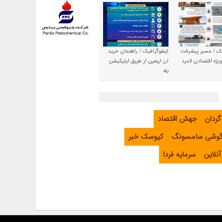
یک / مسیر پیشرفت
اینفوگرافیک / راهنمای خرید
یژه اقتصادی لامرد
ارز اربعین از طریق اپلیکیشن
بله
گردان
جهش اقتصاد
گوشی سامسونگ
کیوسک خبر
نلاین
سرمایه فردا