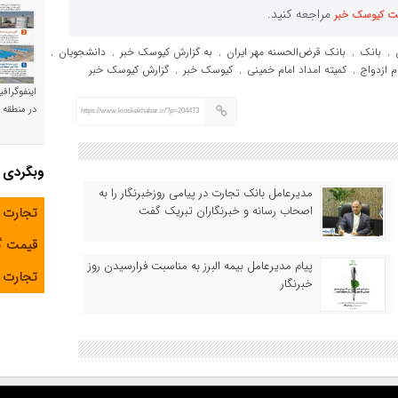
مراجعه کنید.
ت کیوسک خبر
بانک
بانک قرض‌الحسنه مهر ایران
به گزارش کیوسک خبر
دانشجویان
,
,
,
,
,
م ازدواج
کمیته امداد امام خمینی
کیوسک خبر
گزارش کیوسک خبر
,
,
,
اینفوگراف
در منطقه و
https://www.kioskekhabar.ir/?p=204473
وبگردی
مدیرعامل بانک تجارت در پیامی روزخبرنگار را به
اصحاب رسانه و خبرنگاران تبریک گفت
تجارت 
قیمت 
پیام مدیرعامل بیمه البرز به مناسبت فرارسیدن روز
تجارت آ
خبرنگار