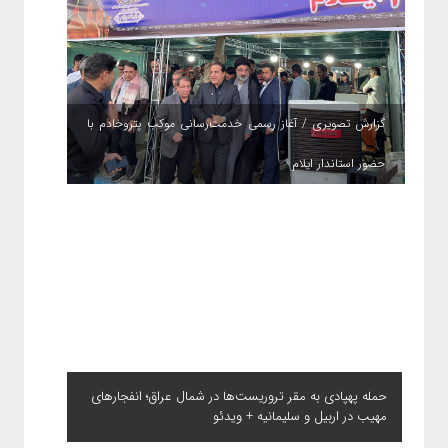
گزارش تصویری / آغاز رسمی خدمت‌رسانی موکب پتروخادم با
حضور استاندار ایلام
حمله پهپادی به مقر تروریست‌ها در شمال عراق؛ انفجارهای
مهیب در اربیل و سلیمانیه + ویدئو