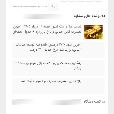
https://www.kioskekhabar.ir/?p=313148
نوشته های مشابه
قیمت طلا و سکه امروز جمعه ۱۶ مرداد ۱۴۰۵ | آخرین
تغییرات انس جهانی و نرخ بازار آزاد + جدول لحظه‌ای
آخرین سود ۲۷.۷ درصدی «اندوخته توسعه صادرات
آرمانی» واریز شد؛ نرخ جدید ۲۹.۱ درصد
بزرگترین خدمت بورس کالا به بازار سهام چیست؟ +
ویدئو
یازدهمین صندوق نقره به نام «سیان» ثبت شد
ثبت دیدگاه