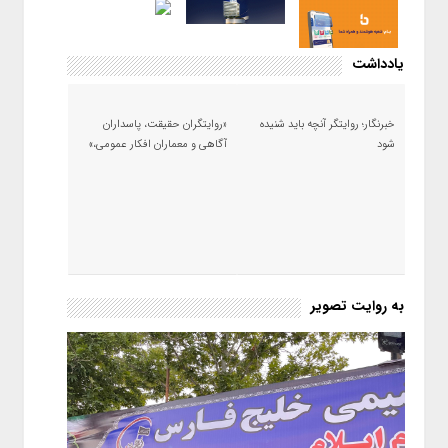
یادداشت
خبرنگار؛ روایتگر آنچه باید شنیده
«روایتگران حقیقت، پاسداران
شود
آگاهی و معماران افکار عمومی،»
به روایت تصویر