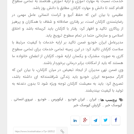
خدمت، نسبت به مهارت آموزی و ارایه آموزش هدفمند به تمامی سطوح
اقدام کنند تا دانش و مهارت کارکنان مطابق با دانش روز باشد.
عظیمی با بیان این که حفظ آبرو و کرامت انسانی عامل مهمی در
رضایتمندی کارکنان است، بر رفتاری صادقانه و شفاف با همکاران و پرهیز
از ریاکاری تاکید و اظهار کرد: رفتار با کارکنان باید کریمانه باشد و اخلاق
اسلامی و سازمانی حتما در تمام سطوح ترویج یابد.
مدیرعامل ایران خودرو ضمن تاکید بر ارایه خدمات با کیفیت مرتبط با
سلامت کارکنان تاکید کرد: در این زمینه تمامی خدمات برای تمامی سطوح
کاری به صورت مشترک و یکسان ارایه شود، کارکنان از اعضای خانواده ما
هستند که باید از امکانات برابر درمانی برخوردار باشند.
وی ضمن نهی مدیران از ایجاد تبعیض در میان کارکنان، با بیان این که
کارگر مجموعه ایران خودرو باید زندگی شرافتمندانه ای داشته باشد،
تصریح کرد: باید به معیشت کارکنان توجه ویژه شود تا بدون دغدغه به
تولید با کیفیت بیندیشند.
ایران
ایران خودرو
ایکوپرس
خودرو
نیروی انسانی
برچسب ها :
,
,
,
,
,
کیوسک خبر
گزارش کیوسک خبر
,
https://www.kioskekhabar.ir/?p=183512