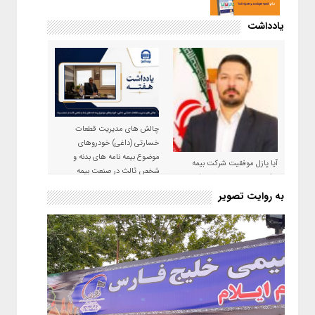
یادداشت
چالش های مدیریت قطعات
خسارتی (داغی) خودروهای
موضوع بیمه نامه های بدنه و
آیا پازل موفقیت شرکت بیمه
شخص ثالث در صنعت بیمه
حکمت صبا در سال ۱۴۰۵ کامل می
شود؟!
به روایت تصویر