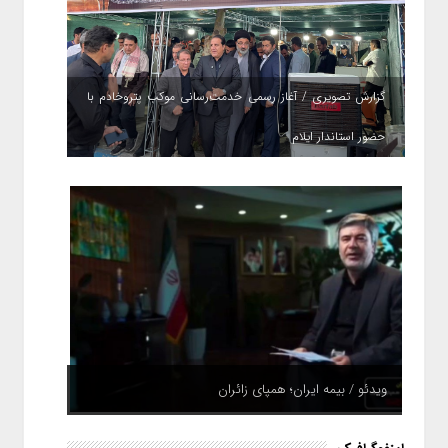
گزارش تصویری / آغاز رسمی خدمت‌رسانی موکب پتروخادم با
حضور استاندار ایلام
ویدئو / بیمه ایران؛ همپای زائران