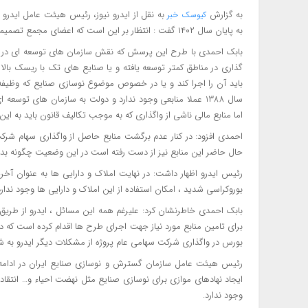
به گزارش
به نقل از ایدرو نیوز، رئیس هیئت عامل ایدرو
کیوسک خبر
به پایان سال ۱۴۰۲ گفت : انتظار بر این است که اعضای مجمع تصمیماتی در خصوص رفع مشکلات و موانع اتخاذ نمایند.
بابک احمدی با طرح این پرسش که نقش سازمان های توسعه ای در 
گذاری در مناطق کمتر توسعه یافته و یا صنایع های تک با ریسک با
باید آن را اجرا کند و یا در خصوص موضوع نوسازی صنایع که وظیفه ا
سال ۱۳۸۸ عملا منابعی وجود ندارد و دولت به سازمان های تو
اما منابع مالی ناشی از واگذاری که به موجب تکالیف قانون باید به ای
احمدی افزود: در کنار عدم برگشت منابع حاصل از واگذاری سهام شرکت
حال حاضر این منابع نیز از دست رفته است در این وضعیت چگونه بدون
رئیس ایدرو اظهار داشت: در نهایت املاک و دارایی ها به عنوان آخ
بوروکراسی شدید ، امکان استفاده از این املاک و دارایی ها وجود ندارد
بابک احمدی خاطرنشان کرد: علیرغم همه این مسائل ، ایدرو از طریق با
برای تامین منابع مورد نیاز جهت اجرای طرح ها اقدام کرده است 
بورس در واگذاری شرکت سهامی عام پروژه از مشکلات دیگر ایدرو به شم
رئیس هیئت عامل سازمان گسترش و نوسازی صنایع ایران در ادامه با
ایجاد نهادهای موازی برای نوسازی صنایع مثل نهضت احیاء و… انتقاد
وجود ندارد.