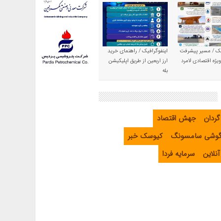
یک / مسیر پیشرفت
اینفوگرافیک / راهنمای خرید
یژه اقتصادی لامرد
ارز اربعین از طریق اپلیکیشن
بله
گردان
جهش اقتصاد
گوشی سامسونگ
کیوسک خبر
نلاین
سرمایه فردا