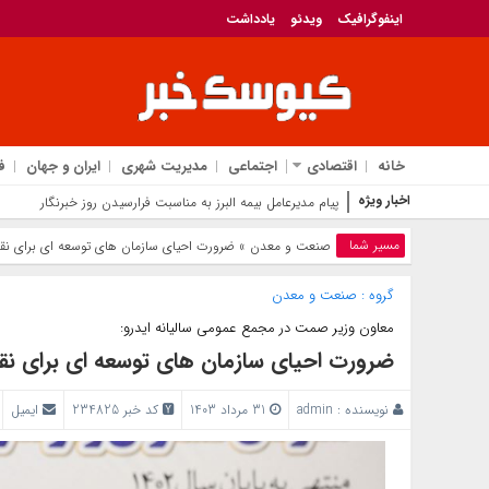
اینفوگرافیک
ویدئو
یادداشت
خانه
اقتصادی
اجتماعی
مدیریت شهری
ایران و جهان
ف
اخبار ویژه
پیام مدیرعامل بیمه البرز به مناسبت فرارسیدن روز خبرنگار
مسیر شما
صنعت و معدن
» ضرورت احیای سازمان های توسعه ای برای نق
گروه :
صنعت و معدن
معاون وزیر صمت در مجمع عمومی سالیانه ایدرو:
ضرورت احیای سازمان های توسعه ای برای نق
نویسنده :
admin
31 مرداد 1403
کد خبر 234825
ایمیل