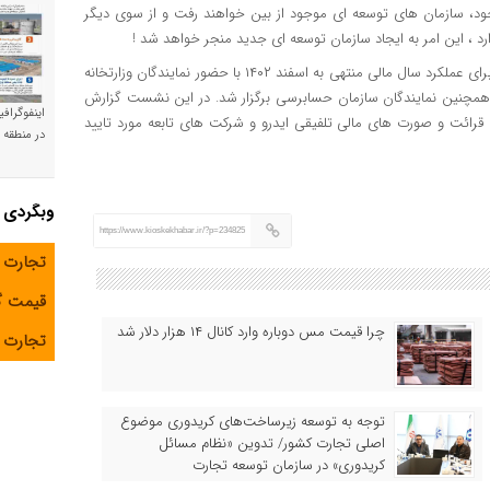
موجود، سازمان های توسعه ای موجود از بین خواهند رفت و از سوی دیگر
 ، این امر به ایجاد سازمان توسعه ای جدید منجر خواهد شد !
مجمع عمومی عادی سالیانه سازمان گسترش و نوسازی صنایع ایران برای عملکرد سال مالی منتهی به اسفند ۱۴۰۲ با حضور نمایندگان وزارتخانه
ودجه همچنین نمایندگان سازمان حسابرسی برگزار شد. در این نشست گزارش
اینفوگراف
ائت و صورت های مالی تلفیقی ایدرو و شرکت های تابعه مورد تایید
در منطقه و
وبگردی
https://www.kioskekhabar.ir/?p=234825
تجارت 
قیمت 
چرا قیمت مس دوباره وارد کانال ۱۴ هزار دلار شد
تجارت آ
توجه به توسعه زیرساخت‌های کریدوری موضوع
اصلی تجارت کشور/ تدوین «نظام مسائل
کریدوری» در سازمان توسعه تجارت