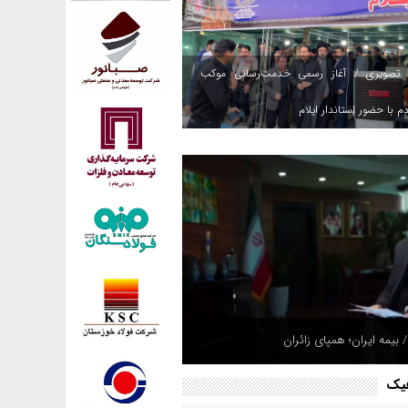
 تصویری / آغاز رسمی خدمت‌رسانی موکب
م با حضور استاندار ایلام
 بیمه ایران؛ همپای زائران
فیک