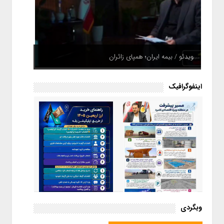
ویدئو / بیمه ایران؛ همپای زائران
اینفوگرافیک
اینفوگرافیک / راهنمای خرید ارز
وبگردی
اربعین از طریق اپلیکیشن بله
اینفوگرافیک / مسیر پیشرفت در