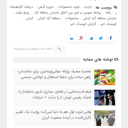
بازدید
تولید محصولات
جزیره کیش
دریافت گواهینامه
برچسب ها :
,
,
,
,
ر
رفاه
روابط عمومی و امور بین الملل سازمان منطقه آزاد
رونق تولید
,
,
,
,
سازمان منطقه آزاد کیش
محصولات
منطقه آزاد کیش
کیش
,
,
,
,
کیوسک خبر
گزارش کیوسک خبر
,
https://www.kioskekhabar.ir/?p=128522
نوشته های مشابه
معجزه مصرف روزانه مولتی‌ویتامین برای سالمندان؛
راهی ساده برای حفظ استقلال و توانایی جسمی
فیلم قدرت‌نمایی در فضای مجازی؛ شرور سابقه‌دار با
شلیک پلیس تهران از پا درآمد + جزئیات
وقتی فرزند اول هم به دنیا نمی‌آید؛ روایت یک تغییر
نگران‌کننده در آینده جمعیت ایران