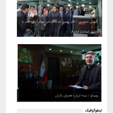
گزارش تصویری / آغاز رسمی خدمت‌رسانی موکب پتروخادم با
حضور استاندار ایلام
ویدئو / بیمه ایران؛ همپای زائران
اینفوگرافیک