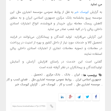
می نماید
به گزارش
به نقل از روابط عمومی موسسه اعتباری ملل: این
کیوسک خبر
موسسه پیرو بخشنامه بانک مرکزی جمهوری اسلامی ایران و به منظور
کاهش ریسک معامله برای خریدار و فروشنده، انواع اعتبارات اسنادی
داخلی ریالی را در کلیه شعب صادر می نماید
این گزارش می‌افزاید: تولید کنندگان و پیمانکاران می‌توانند در فرایند
تحصیل کالا و خدمات مورد نیاز از داخل کشور و بهره از امنیت در پرداخت
در معاملات و تسویه معاملات تجاری از اعتبارات اسنادی داخلی ریالی
استفاده نمایند
گفتنی است این خدمت در راستای افزایش آرامش و آسایش
تولیدکنندگان و پیمانکاران در نظر گرفته شده است
ایران
بانک
بانک مرکزی
تحصیل
برچسب ها :
,
,
,
,
جمهوری اسلامی ایران
روابط عمومی موسسه اعتباری ملل
فضای کسب و کار
,
,
موسسه اعتباری ملل
کسب و کار
کیوسک خبر
گزارش کیوسک خبر
,
,
,
,
https://www.kioskekhabar.ir/?p=177591