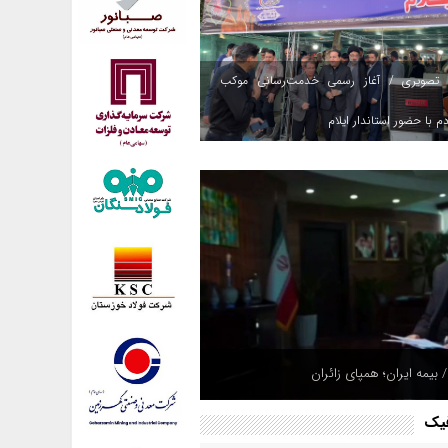
 تصویری / آغاز رسمی خدمت‌رسانی موکب
م با حضور استاندار ایلام
 بیمه ایران؛ همپای زائران
فیک