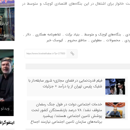
رست خانوار برای اشتغال در این بنگاه‌های اقتصادی کوچک و متوسط در
گزارش
دی
بنگاه‌های کوچک و متوسط
بنیاد برکت
تفاهم‌نامه همکاری
دلار
پتروخاد
,
,
,
,
,
ردی
محصولات
معلولین
مناطق محروم
کیوسک خبر
,
,
,
,
https://www.kioskekhabar.ir/?p=177833
فیلم قدرت‌نمایی در فضای مجازی؛ شرور سابقه‌دار با
شلیک پلیس تهران از پا درآمد + جزئیات
خدمات اجتماعی دولت در طول جنگ رمضان
ویدئو /
متوقف نشد/ ۷۸ درصد بازنشستگان کشور تحت
پوشش تامین اجتماعی هستند/ پیشبرد
برنامه‌های سازمان تامین اجتماعی نیازمند اجماع
اینفوگرا
همه ذینفعان است