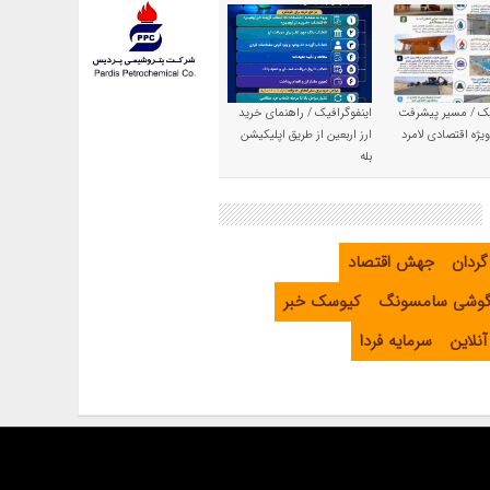
یک / مسیر پیشرفت
اینفوگرافیک / راهنمای خرید
یژه اقتصادی لامرد
ارز اربعین از طریق اپلیکیشن
بله
گردان
جهش اقتصاد
گوشی سامسونگ
کیوسک خبر
نلاین
سرمایه فردا