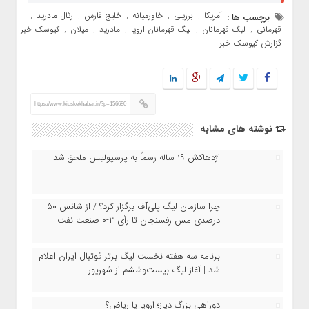
آمریکا
برزیلی
خاورمیانه
خلیج فارس
رئال مادرید
برچسب ها :
,
,
,
,
,
قهرمانی
لیگ قهرمانان
لیگ قهرمانان اروپا
مادرید
میلان
کیوسک خبر
,
,
,
,
,
,
گزارش کیوسک خبر
https://www.kioskekhabar.ir/?p=156690
نوشته های مشابه
اژدهاکش ۱۹ ساله رسماً به پرسپولیس ملحق شد
چرا سازمان لیگ پلی‌آف برگزار کرد؟ / از شانس ۵۰
درصدی مس رفسنجان تا رأی ۳-۰ صنعت نفت
برنامه سه هفته نخست لیگ برتر فوتبال ایران اعلام
شد | آغاز لیگ بیست‌وششم از شهریور
دوراهی بزرگ دیاز؛ اروپا یا ریاض؟