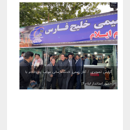
گزارش تصویری / آغاز رسمی خدمت‌رسانی موکب پتروخادم با
حضور استاندار ایلام