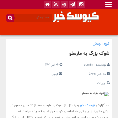
گروه :
ورزش
شوک بزرگ به مارسلو
نویسنده :
admin
06 تیر 1401
کد خبر 156690
ایمیل
پرینت
به گزارش
و به نقل از الموندو، مارسلو بعد از ۱۶ سال حضور در
کیوسک خبر
رئال مادرید از این تیم خداحافظی کرد و قرارداد او تمدید نخواهد شد.
مدیر برنامه‌های این مدافع برزیلی قصد دارد که زمینه انتقال او به لیگ