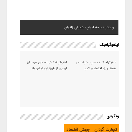
حمله پهپادی به مقر تروریست‌ها در شمال عراق؛ انفجارهای
ویدئو / بیمه ایران؛ همپای زائران
مهیب در اربیل و سلیمانیه + ویدئو
اینفوگرافیک
اینفوگرافیک / مسیر پیشرفت در
اینفوگرافیک / راهنمای خرید ارز
منطقه ویژه اقتصادی لامرد
اربعین از طریق اپلیکیشن بله
وبگردی
تجارت گردان
جهش اقتصاد