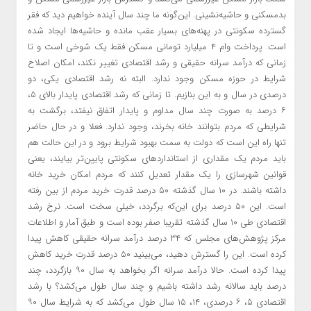
بدمسکنی و حاشیه‌نشینی. این‌گونه ما چند سال آینده خواهیم دید که فقر
گسترده سکونتی در پهنه‌های بسیار عقب مانده و حاشیه‌ها ایجاد شده
است. پرداخت وام ۴ میلیارد تومانی مسکن فقط یک شوخی است و تا
زمانی که درآمد سرانه حقیقی و رشد اقتصادی تغییر نکند، امکان اصلاح
شرایط در حوزه مسکن وجود ندارد. البته نه رشد اقتصادی یکی، دو
درصدی در سال و به این بنازیم. تا زمانی که رشد اقتصادی پایدار بالای ۵،
۶ درصد به صورت چند سال مداوم و پایدار اتفاق نیفتد، برگشت به
شرایطی که مردم بتوانند خانه بخرند، وجود ندارد. فعلا و در حال حاضر
تنها راه این است که دولت به سمت بهبود شرایط برود و در این حالت هم
باید مردم یک مقداری از استانداردهای سکونتی پایین‌تر بیایند، یعنی
قوانین شهرسازی را یک مقدار تعدیل کنند که مردم امکان خرید خانه
داشته باشند. در ۱۰ سال گذشته ۵۰ درصد قدرت خرید مردم از بین رفته
است. این ۵۰ درصد برای این‌که برگردد، خیلی سخت است. نرخ رشد
اقتصادی طی ۱۰ سال گذشته تقریبا صفر بوده است و طبق آمار و اطلاعات
مرکز پژوهش‌های مجلس که ۳۴ درصد درآمد سرانه حقیقی کاهش پیدا
کرده است. این را گسترش دهید، می‌بینید ۵۰ درصد قدرت خرید کاهش
پیدا کرده است. حالا درآمد سرانه اگر بخواهد به سال ۹۰ بازگردد، چند
درصد باید سالانه رشد داشته باشیم و چند سال طول می‌کشد؟ با رشد
اقتصادی ۵، ۶ درصدی، ۱۴، ۱۵ سال طول می‌کشد که به شرایط سال ۹۰