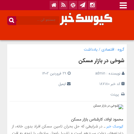
گروه :
اقتصادی
/
یادداشت
شوخی در بازار مسکن
نویسنده :
admin
29 فروردین 1402
کد خبر 187180
ایمیل
پرینت
محمود اولاد، کارشناس بازار مسکن
ـ در شرایطی که حل بحران تامین مسکن افراد بدون خانه، از
کیوسک خبر
دغدغه‌های دولت سیزدهم است و تقریبا راه‌حل ساده‌ای با توجه به افت