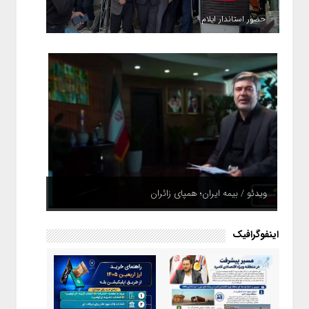
حضور استاندار ایلام
ویدئو / بیمه ایران؛ همپای زائران
اینفوگرافیک