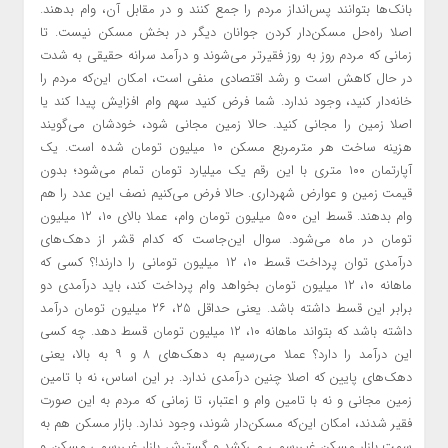
بانک‌ها بتوانند پس‌انداز مردم را جمع کنند و در مقابل آن، وام بدهند.
اصلا راه‌حل مسکن‌دار کردن جوانان دیگر در بخش مسکن نیست. تا
زمانی که مردم روز به روز فقیرتر می‌شوند و درآمد سرانه حقیقی به شدت
در حال کاهش است و رشد اقتصادی منفی است، امکان این‌که مردم را
خانه‌دار کنید، وجود ندارد. شما فرض کنید سهم وام افزایش پیدا کند یا
اصلا زمین را مجانی کنید. حالا زمین مجانی شود، خودشان می‌گویند
هزینه ساخت هر مترمربع مسکن ۱۰ میلیون تومان شده است. یک
آپارتمان ۱۰۰ متری با این رقم یک میلیارد تومان تمام می‌شود؛ بدون
قیمت زمین و عوارض شهرداری. حالا فرض می‌کنیم نصف این عدد را هم
وام بدهند. قسط این ۵۰۰ میلیون تومان وام، عملا بالای ۱۰، ۱۲ میلیون
تومان در ماه می‌شود. سوال این‌جاست که کدام قشر از دهک‌های
درآمدی توان پرداخت قسط ۱۰، ۱۲ میلیون تومانی را دارند!؟ کسی که
ماهانه ۱۰، ۱۲ میلیون تومان بخواهد وام پرداخت کند، باید درآمدی دو
برابر این قسط داشته باشد. یعنی حداقل ۲۵، ۲۶ میلیون تومان درآمد
داشته باشد که بتواند ماهانه ۱۰، ۱۲ میلیون تومان قسط دهد. چه کسی
این درآمد را دارد؟ عملا می‌رسیم به دهک‌های ۸ و ۹ به بالا، یعنی
دهک‌های پایین که اصلا چنین درآمدی ندارد. بر این اساس، نه با تامین
زمین مجانی و نه با تامین وام و اعتبار، تا زمانی که مردم به این صورت
فقیر شدند، امکان این‌که مسکن‌دار شوند، وجود ندارد. بازار مسکن هم به
سمت بازار مسکن غیررسمی می‌کشد و گسترش بازار غیررسمی مسکن و