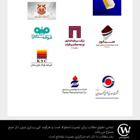
تمامی حقوق مطالب برای "بصیرت"محفوظ است و هرگونه کپی برداری بدون ذکر منبع
ممنوع می باشد.
نشر مطالب با ذکر نام خبرگزاری بصیرت بلامانع است.