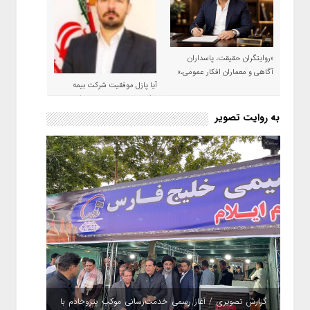
«روایتگران حقیقت، پاسداران
آگاهی و معماران افکار عمومی،»
آیا پازل موفقیت شرکت بیمه
حکمت صبا در سال ۱۴۰۵ کامل می
شود؟!
به روایت تصویر
گزارش تصویری / آغاز رسمی خدمت‌رسانی موکب پتروخادم با