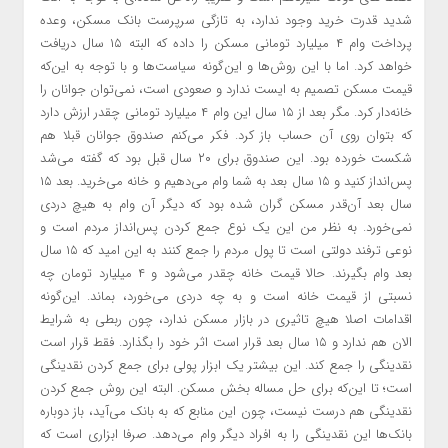
شدید قدرت خرید وجود ندارد، به تازگی سرپرست بانک مسکن، وعده
پرداخت وام ۴ میلیارد تومانی مسکن را داده که البته ۱۵ سال دریافت
خواهد کرد. اما با این روش‌ها و این‌گونه سیاست‌ها و با توجه به این‌که
قیمت مسکن تصمیم به ایست ندارد و صعودی است، نمی‌توان جوانان را
خانه‌دار کرد. مگر بعد از ۱۵ سال این وام ۴ میلیارد تومانی چقدر ارزش دارد
که بتوان روی آن حساب باز کرد. فکر می‌کنم صندوق جوانان قبلا هم
شکست خورده بود. این صندوق برای ۲۰ سال قبل بود که گفته می‌شد
پس‌انداز کنید و ۱۵ سال بعد به شما وام می‌دهیم و خانه می‌خرید. بعد ۱۵
سال بعد آن‌قدر مسکن گران شده بود که دیگر آن وام به هیچ دردی
نمی‌خورد. به نظر من این یک نوع جمع کردن پس‌انداز مردم است و
نوعی ترفند دولتی است تا پول مردم را جمع کنند به این امید که ۱۵ سال
بعد وام بگیرند. حالا قیمت خانه چقدر می‌شود و ۴ میلیارد تومان چه
نسبتی از قیمت خانه است و به چه دردی می‌خورد، بماند. این‌گونه
اقدامات اصلا هیچ تاثیری در بازار مسکن ندارد، چون ربطی به شرایط
الان هم ندارد و ۱۵ سال بعد قرار است اثر خود را بگذارد. فقط قرار است
نقدینگی را جمع کند. این بیشتر یک ابزار پولی برای جمع کردن نقدینگی
است؛ تا این‌که برای حل مساله بخش مسکن. البته این روش جمع کردن
نقدینگی هم درست نیست، چون این منابع که به بانک می‌آید، باز دوباره
بانک‌ها این نقدینگی را به افراد دیگر وام می‌دهد. صرفا ابزاری است که