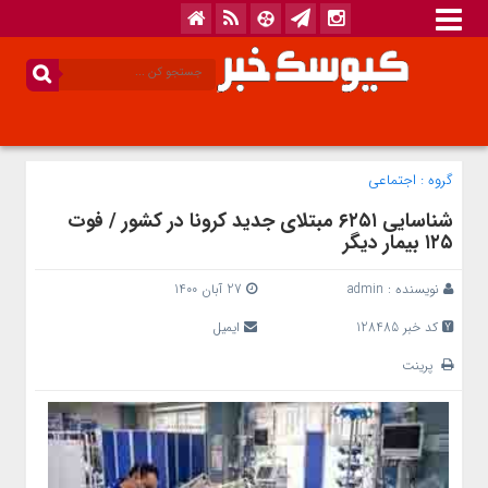
گروه :
اجتماعی
شناسایی ۶۲۵۱ مبتلای جدید کرونا در کشور / فوت
۱۲۵ بیمار دیگر
نویسنده :
admin
27 آبان 1400
کد خبر 128485
ایمیل
پرینت