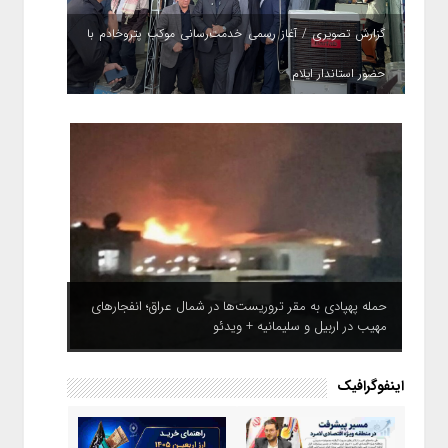
گزارش تصویری / آغاز رسمی خدمت‌رسانی موکب پتروخادم با
حضور استاندار ایلام
حمله پهپادی به مقر تروریست‌ها در شمال عراق؛ انفجارهای
مهیب در اربیل و سلیمانیه + ویدئو
اینفوگرافیک