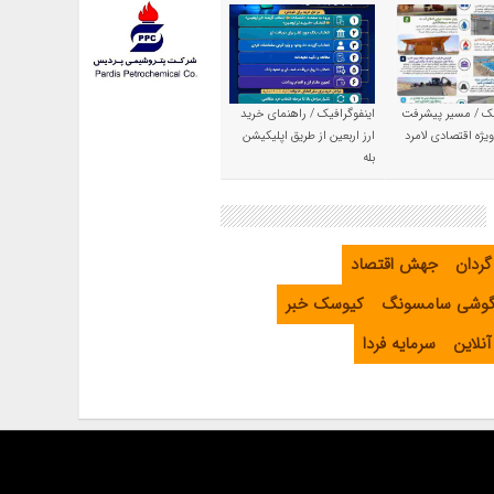
یک / مسیر پیشرفت
اینفوگرافیک / راهنمای خرید
یژه اقتصادی لامرد
ارز اربعین از طریق اپلیکیشن
بله
گردان
جهش اقتصاد
گوشی سامسونگ
کیوسک خبر
نلاین
سرمایه فردا