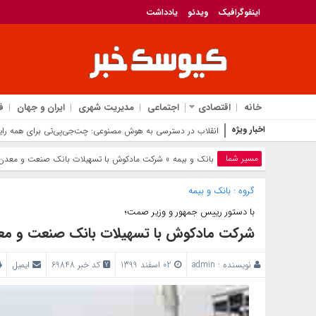
اینفوگرافیک
ویدئو
یادداشت
خانه
اقتصادی
اجتماعی
مدیریت شهری
ایران و جهان
ف
اخبار ویژه
انقلاب در دسترسی به هوش مصنوعی: چت‌جی‌پی‌تی برای همه رای
مسیر شما
بانک‌ و بیمه
» شرکت مادکوش با تسهیلات بانک صنعت و معدن ب
گروه :
بانک‌ و بیمه
با دستور رييس جمهور و وزير صمت؛
شرکت مادکوش با تسهیلات بانک صنعت و معدن
نویسنده :
admin
02 اسفند 1399
کد خبر 69848
ایمیل