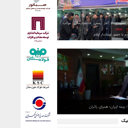
 تصویری / آغاز رسمی خدمت‌رسانی موکب
م با حضور استاندار ایلام
 بیمه ایران؛ همپای زائران
فیک