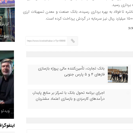
انتره تا فولاد به بهره برداری رسیده، بانک صنعت و معدن تسهیلات ارزی
گزارش
ورو
پتروخاد
https://www.kioskekhabar.ir/?p=69848
بانک تجارت، تأمین‌کننده مالی پروژه بازسازی
فازهای ۴ و ۵ پارس جنوبی
اجرای برنامه تحول بانک با تمرکز بر منابع پایدار،
درآمدهای کارمزدی و بازسازی اعتماد مشتریان
ویدئو /
اینفوگرا