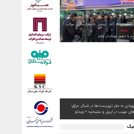
 تصویری / آغاز رسمی خدمت‌رسانی موکب
م با حضور استاندار ایلام
هپادی به مقر تروریست‌ها در شمال عراق؛
های مهیب در اربیل و سلیمانیه + ویدئو
فیک