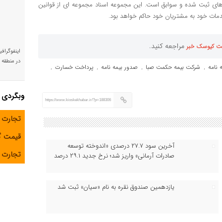
 های ثبت شده و سوابق است. این مجموعه اسناد مجموعه ای از قوانین
خدمات خود به مشتریان خود حاکم خواهد بود.
مراجعه کنید.
ت کیوسک خبر
اینفوگراف
در منطقه و
 نامه
شرکت بیمه حکمت صبا
صدور بیمه نامه
پرداخت خسارت
,
,
,
,
وبگردی
https://www.kioskekhabar.ir/?p=188306
تجارت 
قیمت 
آخرین سود ۲۷.۷ درصدی «اندوخته توسعه
تجارت آ
صادرات آرمانی» واریز شد؛ نرخ جدید ۲۹.۱ درصد
یازدهمین صندوق نقره به نام «سیان» ثبت شد