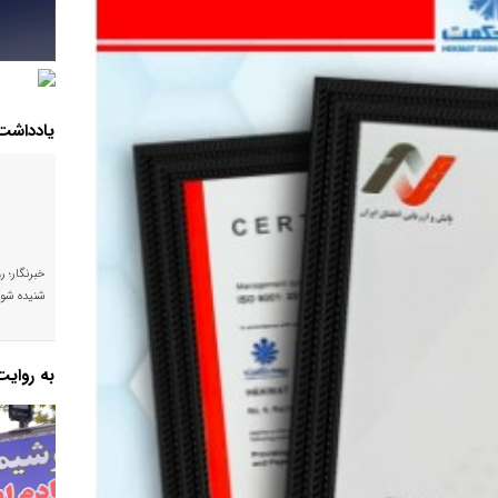
یادداشت
خبرنگار؛ ر
شنیده شود
به روای