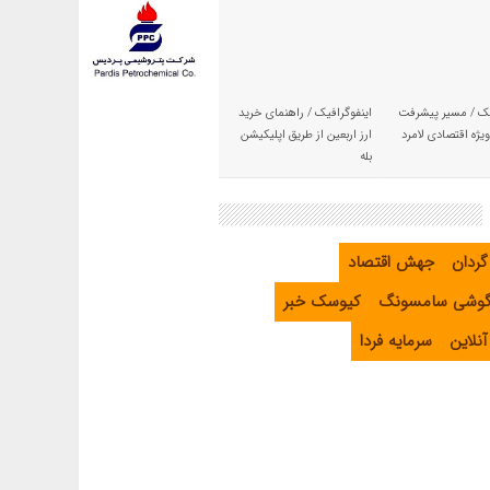
یک / مسیر پیشرفت
اینفوگرافیک / راهنمای خرید
یژه اقتصادی لامرد
ارز اربعین از طریق اپلیکیشن
بله
گردان
جهش اقتصاد
گوشی سامسونگ
کیوسک خبر
نلاین
سرمایه فردا