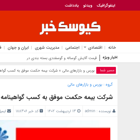
اینفوگرافیک
ویدئو
یادداشت
خانه
اقتصادی
اجتماعی
مدیریت شهری
ایران و جهان
ف
اخبار ویژه
قیمت آلایش گوساله و گوسفندی بسته بندی در محل اعلام شد
مسیر شما
بورس و بازار‌های مالی
» شرکت بیمه حکمت موفق به کسب گواهینامه ای
گروه :
بورس و بازار‌های مالی
شرکت بیمه حکمت موفق به کسب گواهینامه ایزو۰۰۱
نویسنده :
admin
13 اردیبهشت 1402
کد خبر 188306
ایمی