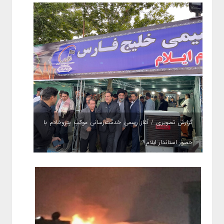
گزارش تصویری / آغاز رسمی خدمت‌رسانی موکب پتروخادم با
حضور استاندار ایلام