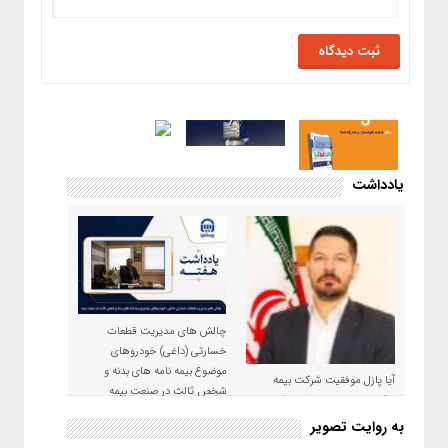
یادداشت
چالش های مدیریت قطعات
خسارتی (داغی) خودروهای
موضوع بیمه نامه های بدنه و
آیا پازل موفقیت شرکت بیمه
شخص ثالث در صنعت بیمه
حکمت صبا در سال ۱۴۰۵ کامل می
شود؟!
به روایت تصویر