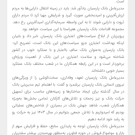
است.
مدیرعامل بانک پارسیان یادآور شد: باید در زمینه انتقال دارایی‌ها به مردم
ارزش‌آفرینی و امیدبخشی صورت گیرد و شرایطی مهیا کرد تا مردم دارای
ثروت و دارایی شوند تا به این واسطه سرمایه‌گذاری امیدآفرینی رخ دهد.
مجموعه اقدامات بانک پارسیان هم‌راستا با این سیاست خواهد بود.
پرویزیان از ابلاغ سیاست‌های اعتباری بانک پارسیان خبر داد و بابیان
اینکه بهداشت اعتباری جزو سیاست‌های این بانک است، تصریح کرد:
بانک پارسیان به‌عنوان بانک سالم، بااعتبار و با عملکرد خوب در کشور
شناخته می‌شود و سلامت اعتباری در این بانک از اهمیت ویژه‌ای
برخوردار است و در این رابطه همکاران ما در شعب مختلف بانک عملکرد
بسیار خوبی داشته‌اند.
مدیرعامل بانک پارسیان تعهد، وفاداری، سخت‌کوشی را از ویژگی‌های
نیروی انسانی بانک پارسیان برشمرد و گفت: با اهتمام تیم مدیریتی بانک
در سال گذشته برای ایجاد ساختارها و زمینه‌های مناسب برای تسهیل
حرکت بانک و نیز زحمات و تلاش‌های کارکنان تمامی بخش‌ها به‌ویژه
همکاران شعب، شاهد جهش بانک در بسیاری از شاخص‌های عملیاتی
بودیم که امیدواریم با تلاش جمعی بتوانیم در سال ۱۴۰۳ نیز به حرکت رو
به رشد خود ادامه دهیم.
مدیرعامل بانک پارسیان توجه به پایداری منابع، حفظ و افزایش سهم از
بازار و موضوع فروش در حوزه فناوری به‌منظور بهره‌مندی بیشتر مشتریان