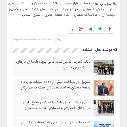
اقتصاد
بازار سرمایه
بانک
بانک مرکزی
بانک پارسیان
برچسب ها :
,
,
,
,
,
بانکها
بخش خصوصی
جهش تولید
دولت
سال جدید
سرمایهگذاری
,
,
,
,
,
,
سهامداران
ماه مبارک رمضان
مقام معظم رهبری
نیروی انسانی
,
,
,
https://www.kioskekhabar.ir/?p=222016
نوشته های مشابه
بانک تجارت، تأمین‌کننده مالی پروژه بازسازی فازهای
۴ و ۵ پارس جنوبی
تسهیل در پرداخت بیش از ۲۲۰۰ میلیارد ریال وام
ودیعه مسکن به آسیب‌دیدگان جنگ در هرمزگان
اجرای برنامه تحول بانک با تمرکز بر منابع پایدار،
درآمدهای کارمزدی و بازسازی اعتماد مشتریان
تغییر مثبت در عملکرد مالی بانک صادرات ایران/