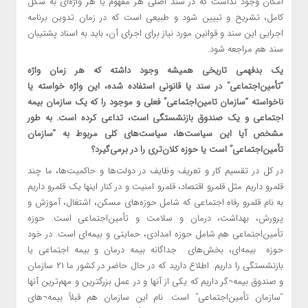
امکان وجود نداشت که در سند اصلی هر مفهوم یا هر واژه‌ای به شکل
کامل، تشریح و تبیین شود و طبیعی است که در زمان تدوین برنامه
اجرایی این سند و قوانین مورد نیاز برای اجرای آن، باید به اسناد پشتیبان
سند هم مراجعه شود.
یک بدفهمی تاریخی همیشه وجود داشته که هر زمان واژه
“تأمین‌اجتماعی” در سند یا قانونی استفاده شده، این واژه خواسته یا
ناخواسته “سازمان تامین‌اجتماعی” فعلی و موجود را که یک سازمان بیمه
اجتماعی و یک صندوق بازنشستگی است، تداعی کرده است. به طور
مشخص آیا این سیاست‌ها، سیاست‌های کلی مربوط به “سازمان
تأمین‌اجتماعی” است یا حوزه کلان‌تری را در برمی‌گیرد؟
در کل در تقسیم کار و تعریف وظایف در دولت‌ها و حاکمیت‌ها، ما چند
قلمرو داریم مثل قلمرو اقتصاد، قلمرو امنیت و در کنار اینها یک قلمرو داریم
به نام قلمرو رفاه اجتماعی که شامل حوزه‌های مسکن، اشتغال، آموزش و
پرورش، بهداشت، درمان و سلامت و تأمین‌اجتماعی است. حوزه
تأمین‌اجتماعی هم شامل حوزه امدادی، حمایتی و بیمه‌ای است. در خود
حوزه بیمه‌ای، بخش‌های جداگانه بیمه درمان و بیمه اجتماعی یا
بازنشستگی را داریم. اطلاع دارید که در حال حاضر در کشور ما ۲۱ سازمان
و صندوق بیمه¬گر داریم که یکی از آنها و در عمل بزرگترین و مهم‌ترین آنها
“سازمان تأمین‌اجتماعی” است. نام این سازمان هم قبلاً بیمه¬های