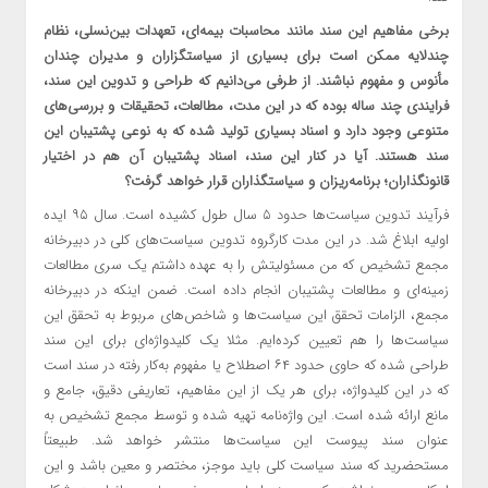
برخی مفاهیم این سند مانند محاسبات بیمه‌ای، تعهدات بین‌نسلی، نظام
چندلایه ممکن است برای بسیاری از سیاستگزاران و مدیران چندان
مأنوس و مفهوم نباشند. از طرفی می‌دانیم که طراحی و تدوین این سند،
فرایندی چند ساله بوده که در این مدت، مطالعات، تحقیقات و بررسی‌های
متنوعی وجود دارد و اسناد بسیاری تولید شده که به نوعی پشتیبان این
سند هستند. آیا در کنار این سند، اسناد پشتیبان آن هم در اختیار
قانونگذاران؛ برنامه‌ریزان و سیاستگذاران قرار خواهد گرفت؟
فرآیند تدوین سیاست‌ها حدود ۵ سال طول کشیده است. سال ۹۵ ایده
اولیه ابلاغ شد. در این مدت کارگروه تدوین سیاست‌های کلی در دبیرخانه
مجمع تشخیص که من مسئولیتش را به عهده داشتم یک سری مطالعات
زمینه‌ای و مطالعات پشتیبان انجام داده است. ضمن اینکه در دبیرخانه
مجمع، الزامات تحقق این سیاست‌ها و شاخص‌های مربوط به تحقق این
سیاست‌ها را هم تعیین کرده‌ایم. مثلا یک کلیدواژه‌ای برای این سند
طراحی شده که حاوی حدود ۶۴ اصطلاح یا مفهوم به‌کار رفته در سند است
که در این کلیدواژه، برای هر یک از این مفاهیم، تعاریفی دقیق، جامع و
مانع ارائه شده است. این واژه‌نامه تهیه شده و توسط مجمع تشخیص به
عنوان سند پیوست این سیاست‌ها منتشر خواهد شد. طبیعتاً
مستحضرید که سند سیاست کلی باید موجز، مختصر و معین باشد و این