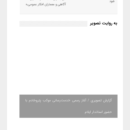
شود
آگاهی و معماران افکار عمومی،»
به روایت تصویر
گزارش تصویری / آغاز رسمی خدمت‌رسانی موکب پتروخادم با
حضور استاندار ایلام