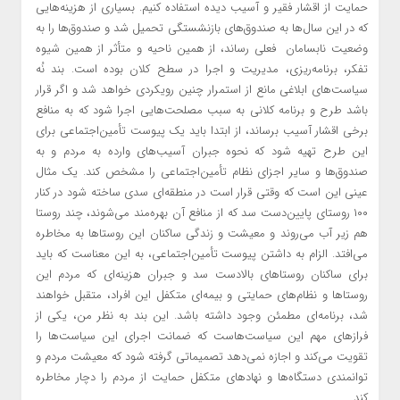
حمایت از اقشار فقیر و آسیب دیده استفاده کنیم. بسیاری از هزینه‌هایی
که در این سال‌ها به صندوق‌های بازنشستگی تحمیل شد و صندوق‌ها را به
وضعیت نابسامان فعلی رساند، از همین ناحیه و متأثر از همین شیوه
تفکر، برنامه‌ریزی، مدیریت و اجرا در سطح کلان بوده است. بند نُه
سیاست‌های ابلاغی مانع از استمرار چنین رویکردی خواهد شد و اگر قرار
باشد طرح و برنامه کلانی به سبب مصلحت‌هایی اجرا شود که به منافع
برخی اقشار آسیب برساند، از ابتدا باید یک پیوست تأمین‌اجتماعی برای
این طرح تهیه شود که نحوه جبران آسیب‌های وارده به مردم و به
صندوق‌ها و سایر اجزای نظام تأمین‌اجتماعی را مشخص کند. یک مثال
عینی این است که وقتی قرار است در منطقه‌ای سدی ساخته شود در کنار
۱۰۰ روستای پایین‌دست سد که از منافع آن بهره‌مند می‌شوند، چند روستا
هم زیر آب می‌روند و معیشت و زندگی ساکنان این روستاها به مخاطره
می‌افتد. الزام به داشتن پیوست تأمین‌اجتماعی، به این معناست که باید
برای ساکنان روستاهای بالادست سد و جبران هزینه‌ای که مردم این
روستاها و نظام‌های حمایتی و بیمه‌ای متکفل این افراد، متقبل خواهند
شد، برنامه‌ای مطمئن وجود داشته باشد. این بند به نظر من، یکی از
فرازهای مهم این سیاست‌هاست که ضمانت اجرای این سیاست‌ها را
تقویت می‌کند و اجازه نمی‌دهد تصمیماتی گرفته شود که معیشت مردم و
توانمندی دستگاه‌ها و نهادهای متکفل حمایت از مردم را دچار مخاطره
کند.