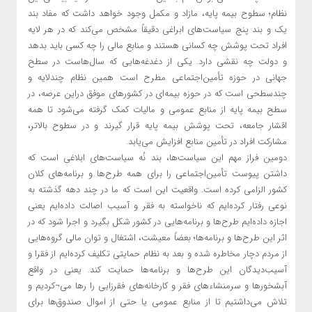
نظام؛ سطوح بیمه پایه، مازاد و مکمل وجود خواهد داشت که مفاد بند
یک و بند پنج سیاست‌های ابراغی دقیقاً مشخص می‌کند که در هر لایه
افراد تحت پوشش چه کسانی هستند و منابع مالی را چه کسی باید بدهد
و دولت چه نقشی دارد. یکی از دغدغه‌هایی که سال‌هاست در سطح
جهانی در حوزه تأمین‌اجتماعی مطرح است همین نظام چندلایه و
چندسطحی است که در حوزه بیمه‌ای در کشورهای موفق دراین عرصه، در
سطح بیمه پایه از منابع عمومی و مالیات کمک گرفته می‌شود تا همه
اقشار جامعه، تحت پوشش بیمه پایه قرار گیرند و در سطوح بالاتر،
مشارکت افراد در تأمین منابع افزایش می‌یابد.
دومین فراز مهم این سیاست‌ها، بند نُه سیاست‌های ابلاغی است که
داشتن پیوست تأمین‌اجتماعی را برای همه طرح‌ها و برنامه‌های کلان
کشور الزامی کرده است. واقعیت این است که ما در چند دهه گذشته به
نوعی رفتار کرده‌ایم که ناخواسته به فقر و آسیب اصالت داده‌ایم یعنی
اجازه داده‌ایم طرح‌ها و برنامه‌هایی در کشور شکل بگیرد و اجرا شود که در
اثر این طرح‌ها و برنامه‌ها؛ بعضاً معیشت، اشتغال و توان مالی گروه‌هایی
از مردم دچار مخاطره شده و بعد به نظام حمایتی تکلیف کرده‌ایم از فقرا و
آسیب‌دیدگان این طرح‌ها و برنامه‌ها حمایت کند. یعنی در واقع
آبشخورها و سرمنشاءهای فقر و کارخانه‌های فقرزایی را رها می¬کردیم و
تلاش می‌داشتیم تا از منابع عمومی یا حتی از اموال صندوق‌ها برای