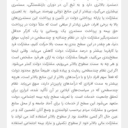
دستمزد بالاتری دارد و به تبع آن در دوران بازنشستگی، مستمری
بیشتری می‌گیرد، بیشتر از این منابع دولتی بهره‌مند می‌شود. به تعبیری
مشارکت یا یارانه پرداختی دولت در تأمین و پرداخت این مستمری‌های
بالا به برخی افراد، خیلی زیادتر از مبلغی است که مثلاً دولت در پرداخت
حق بیمه و پرداخت مستمری یک روستایی یا یک کارگر حداقل
دستمزد‌بگیر مشارکت دارد. در نظام چندلایه و چندسطحی در تجارب موفق
دنیا، هر چقدر در این سطح بندی به سمت بالا حرکت کنیم، مشارکت فرد
یا کارفرما بیشتر و درصد مشارکت دولت کاهش می‌یابد. وقتی اینجا
سطح‌بندی می‌کنید، طبیعتاً مشارکت دولت به ازای هر فرد مشخص است
و هر چه به سمت سطوح بالاتر می‌رویم، مشارکت دولت کمتر می‌شود.
اگر این نظام چندسطحی رعایت و پیاده شود، طبیعتاً منابع محدود دولت
که فعلاً سهم افراد دارا و با درآمدهای بالاتر از این منابع بالاتر است، هرچه
بیشتر به سمت افرادی که درآمدهای پایین‌تر دارند، سوق می‌یابد. نظام
چندسطحی که در سیاست‌های ابلاغی بر آن تأکید شده، ابزاری برای
تحقق جامعیت خدمات است. با تعریف سطح پایه بیمه اجتماعی، دولت
متعهد می‌شود این سطح از خدمات را برای آحاد جامعه و از محل منابع
عمومی و مشارکت مردم برحسب توانمندی و وسع آنان تضمین کند و در
عین حال اگر کسی علاقمند بود از سطوح بالاتر استفاده کند می تواند با
مشارکت مالی بالاتر خود از سطوح تکمیلی و مازاد بیمه اجتماعی استفاده