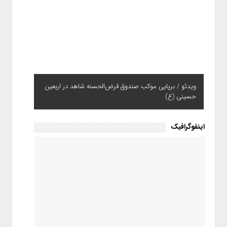
ویدئو / برپایی موکب صندوق قرض‌الحسنه شاهد در اربعین
حسینی (ع)
ویدئو / بیمه ایران؛ همپای زائران
اینفوگرافیک