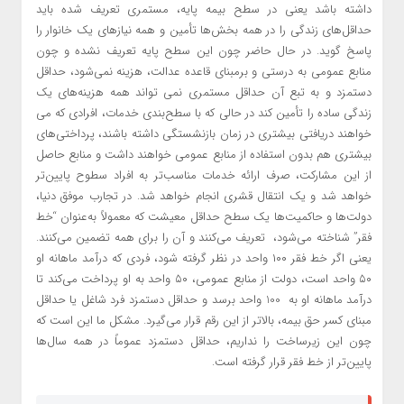
داشته باشد یعنی در سطح بیمه پایه، مستمری تعریف شده باید
حداقل‌های زندگی را در همه بخش‌ها تأمین و همه نیازهای یک خانوار را
پاسخ گوید. در حال حاضر چون این سطح پایه تعریف نشده و چون
منابع عمومی به درستی و برمبنای قاعده عدالت، هزینه نمی‌شود، حداقل
دستمزد و به تبع آن حداقل مستمری نمی تواند همه هزینه‌های یک
زندگی ساده را تأمین کند در حالی که با سطح‌بندی خدمات، افرادی که می
خواهند دریافتی بیشتری در زمان بازنشستگی داشته باشند، پرداختی‌های
بیشتری هم بدون استفاده از منابع عمومی خواهند داشت و منابع حاصل
از این مشارکت، صرف ارائه خدمات مناسب‌تر به افراد سطوح پایین‌تر
خواهد شد و یک انتقال قشری انجام خواهد شد. در تجارب موفق دنیا،
دولت‌ها و حاکمیت‌ها یک سطح حداقل معیشت که معمولاً به‌عنوان “خط
فقر” شناخته می‌شود، تعریف می‌کنند و آن را برای همه تضمین می‌کنند.
یعنی اگر خط فقر ۱۰۰ واحد در نظر گرفته شود، فردی که درآمد ماهانه او
۵۰ واحد است، دولت از منابع عمومی، ۵۰ واحد به او پرداخت می‌کند تا
درآمد ماهانه او به 100 واحد برسد و حداقل دستمزد فرد شاغل یا حداقل
مبنای کسر حق بیمه، بالاتر از این رقم قرار می‌گیرد. مشکل ما این است که
چون این زیرساخت را نداریم، حداقل دستمزد عموماً در همه سال‌ها
پایین‌تر از خط فقر قرار گرفته است.