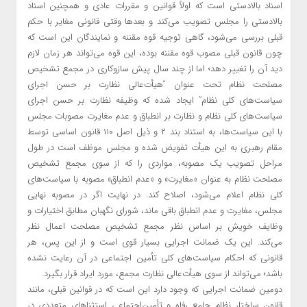
اسناد بالادستی است که اولاً قوانین و مقررات عادی و همچنین اسناد
بالادستی را مجلس تصویب می‌کند و بعدها وقتی قانونی مغایر با حکم
قبلی بررسی می‌شود، گاهی توجیه قوه مقننه و نمایندگان این است که
چون قانون قبلی مصوب قوه مقننه بوده، این قوه می‌تواند هر زمان لازم
دید آن را تغییر دهد؛ اما از چند سال پیش سازوکاری در مجمع تشخیص
مصلحت نظام تحت عنوان “هیأت‌عالی نظارت بر حسن اجرای
سیاست‌های کلی نظام” ایجاد شده که وظیفه نظارت بر حسن اجرای
سیاست‌های کلی نظام و نظارت بر انطباق و عدم مغایرت مصوبات مجلس
با این سیاست‌ها، به استناد بند ۲ و ذیل اصل ۱۱۰ قانون اساسی توسط
مقام رهبری به این هیأت تفویض شده و مجلس موظف است در طول
مراحل تصویب یک مصوبه، مواردی را که از سوی مجمع تشخیص
مصلحت نظام به عنوان «مغایرت» و «عدم انطباق» مصوبه با سیاست‌های
کلی نظام اعلام می‌شود، اصلاح کند. در نهایت اگر در مصوبه نهایی
مجلس، مغایرت و عدم انطباق باقی ماند، شورای نگهبان مطابق اختیارات و
وظایف خویش بر اساس نظر مجمع تشخیص مصلحت اعمال نظر
می‌‌کند. این یک ضمانت اجرایی بسیار قوی است و از این پس، هر
قانونی که احکام سیاست‌های کلی تأمین اجتماعی در آن رعایت نشده
باشد؛ می‌تواند از سوی هیأت‌عالی نظارت مجمع، مورد ایراد قرار بگیرد.
دومین ضمانت اجرایی که وجود دارد این است که در قوانین قبلی، مانند
قانون ساختار نظام جامع رفاه و تأمین‌اجتماعی استثناهای متعددی در