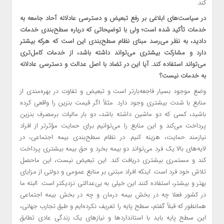
کند.
در سیاست‌های ابلاغی بر رفع تبعیض و دسترسی عادلانه آحاد جامعه به
خدمات تأکید شده است؛ ولی با توضیحاتی که درباره سطح‌بندی خدمات
دادید، به نظر می‌رسد مبنای نظام سطح‌بندی این است که هرکه بیشتر
دارد و مشارکت بیشتری می‌تواند داشته باشد، از خدمات کامل‌تری
می‌تواند استفاده کند. آیا این در تضاد با اصل عدالت و دسترسی عادلانه
به خدمات نیست؟
وضع موجود بسیار فاجعه‌بارتر است و تبعیض و تفاوت در بهره‌مندی از
منابع با شدت بیشتری وجود دارد. مثلاً اگر قیمت بنزین را واقعی کرده
باشید، کسی که دو ماشین داشته باشد، دو بار مالیات برمصرف بنزین
پرداخت می‌کند و این منابع را می‌توانیم برای حمایت مؤثرتر از افراد
نیازمند حمایت، هزینه کنیم. در نظام سطح‌بندی بیمه اجتماعی، در
لایه‌های بالا یک فرد می‌تواند دو بیمه بخرد و حق بیمه بیشتری پرداخت
کند و مستمری بیشتری دریافت کند. این تبعیض نیست، این ماحصل
تلاش خود فرد است. اینکه افراد مبتنی بر منابع عمومی و دولتی از مزایای
بهتر و بیشتر، استفاده کنند این خیلی به بی‌عدالتی نزدیکتر است. البته ما
در کشور فعلا چه در بخش بیمه درمان و چه در بخش بیمه اجتماعی
همانطور که قبلاً گفتم، سطح پایه را تعریف نکرده‌ایم و طبق تجارب جهانی،
این سطح پایه باید با استانداردها و نیازهای یک زندگی عادی تطابق