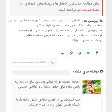
برای مطالعه جدیدترین تحلیل‌ها و رویدادهای اقتصادی، به
مراجعه کنید.
سایت کیوسک خبر
اشتغال
انطباق
بله
بیمه
تسهیلات مسکن
درمان
برچسب ها :
,
,
,
,
,
,
دولت
رفاه
شرکت‌های بیمه
صندوق بازنشستگی
,
,
,
,
صندوق‌های بازنشستگی
عدم انطباق
قانون اساسی
قوه قضائیه
,
,
,
,
قوه مقننه
مالیات
مجلس
مجمع تشخیص مصلحت نظام
,
,
,
,
پرداخت مستمری
یارانه
,
https://www.kioskekhabar.ir/?p=149286
نوشته های مشابه
معجزه مصرف روزانه مولتی‌ویتامین برای سالمندان؛
راهی ساده برای حفظ استقلال و توانایی جسمی
فیلم قدرت‌نمایی در فضای مجازی؛ شرور سابقه‌دار با
شلیک پلیس تهران از پا درآمد + جزئیات