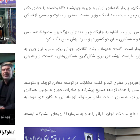
به نقل از پایگاه خبری مس‌پرس، نشست «همکاری پایدار اقتصادی ایران و چین» چهارشنبه ۲۷خردادماه با حضور دکتر
ور چین، سیدمحمد اتابک، وزیر صنعت، معدن و تجارت و جمعی از فعالان
گزارش
ران، با اشاره به جایگاه چین به‌عنوان بزرگ‌ترین مصرف‌کننده مس
پتروخاد
ده همکاری میان دو کشور در زنجیره ارزش مس تأکید کرد.
وردار است، گفت: هم‌زمانی رشد تقاضای جهانی برای مس، نیاز چین به
یران، فرصت ارزشمندی برای شکل‌گیری همکاری‌های بلندمدت و راهبردی
هبردی را مطرح کرد و گفت: مشارکت در توسعه معادن کوچک و متوسط
ش مس با هدف توسعه صنایع پیشرفته و صادرات‌محور و همچنین همکاری
 توانمندسازی ساخت داخل می‌تواند ازجمله این همکاری‌های دوجانبه
طح مبادلات تجاری فراتر رفته و به سرمایه‌گذاری‌های مشترک، توسعه
ویدئو /
اینفوگرا