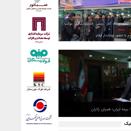
 تصویری / آغاز رسمی خدمت‌رسانی موکب
م با حضور استاندار ایلام
 بیمه ایران؛ همپای زائران
فیک