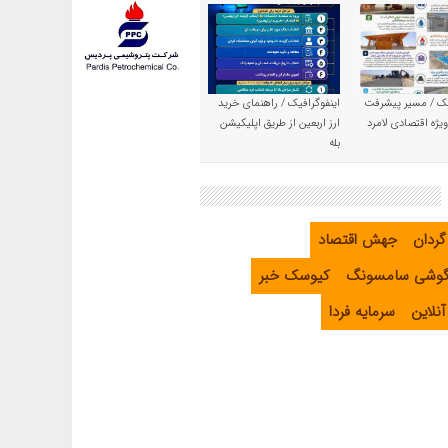
یک / مسیر پیشرفت
اینفوگرافیک / راهنمای خرید
یژه اقتصادی لامرد
ارز اربعین از طریق اپلیکیشن
بله
گردان
جهش اقتصاد
گوشی سامسونگ
کیوسک خبر
نلاین
سرمایه فردا