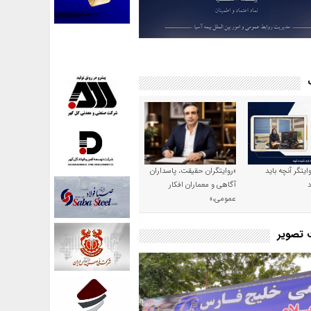
وایتگر آنچه باید
«روایتگران حقیقت، پاسداران
آگاهی و معماران افکار
عمومی،»
ت تصویر