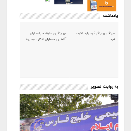
یادداشت
خبرنگار؛ روایتگر آنچه باید شنیده
«روایتگران حقیقت، پاسداران
شود
آگاهی و معماران افکار عمومی،»
به روایت تصویر