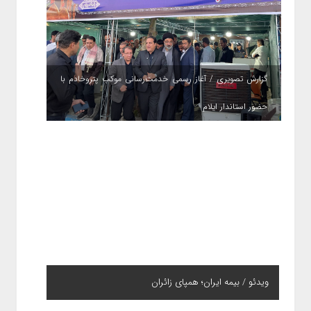
گزارش تصویری / آغاز رسمی خدمت‌رسانی موکب پتروخادم با
حضور استاندار ایلام
ویدئو / بیمه ایران؛ همپای زائران