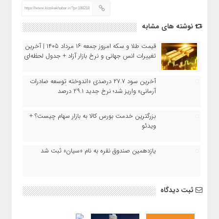
https://www.kioskekhabar.ir/?p=188218
نوشته های مشابه
قیمت طلا و سکه امروز جمعه ۱۶ مرداد ۱۴۰۵ | آخرین
تغییرات انس جهانی و نرخ بازار آزاد + جدول لحظه‌ای
آخرین سود ۲۷.۷ درصدی «اندوخته توسعه صادرات
آرمانی» واریز شد؛ نرخ جدید ۲۹.۱ درصد
بزرگترین خدمت بورس کالا به بازار سهام چیست؟ +
ویدئو
یازدهمین صندوق نقره به نام «سیان» ثبت شد
ثبت دیدگاه