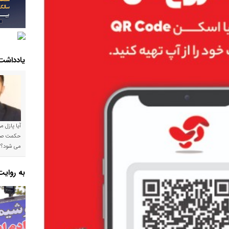
یادداشت
آیا پازل 
می شود؟!
به روای