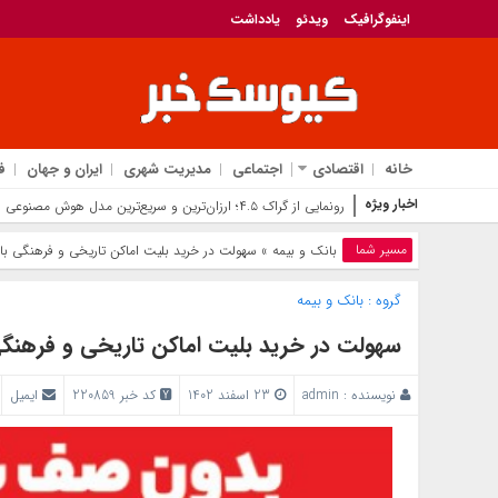
اینفوگرافیک
ویدئو
یادداشت
خانه
اقتصادی
اجتماعی
مدیریت شهری
ایران و جهان
ف
اخبار ویژه
رونمایی از گراک ۴.۵؛ ارزان‌ترین و سریع‌ترین مدل هوش مصنوعی ایلان ماسک برای رقابت با جی‌پی‌تی
مسیر شما
بانک‌ و بیمه
» سهولت در خرید بلیت اماکن تاریخی و فرهنگی با
گروه :
بانک‌ و بیمه
سهولت در خرید بلیت اماکن تاریخی و فرهنگی
نویسنده :
admin
23 اسفند 1402
کد خبر 220859
ایمیل