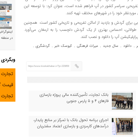
هنگی، گردشگری و تفریحی سراسر کشور در آپ فراهم شده است، عنوان کرد: با توسعه این
موردنظر خود را در شهرهای مختلف تهیه کنند.
برای گردش و بازدید از اماکن تفریحی و تاریخی کشور است. همچنین
 طولانی، احساس بهتری از یک گردش دلچسب را به ارمغان می‌آورد.
اینفوگراف
اپلیکیشن آپ را دانلود و نصب کنند.
در منطقه و
دانلود
سال جدید
میراث فرهنگی
کیوسک خبر
گردشگری
,
,
,
,
,
,
وبگردی
https://www.kioskekhabar.ir/?p=220859
تجارت 
قیمت 
بانک تجارت، تأمین‌کننده مالی پروژه بازسازی
تجارت آ
فازهای ۴ و ۵ پارس جنوبی
اجرای برنامه تحول بانک با تمرکز بر منابع پایدار،
درآمدهای کارمزدی و بازسازی اعتماد مشتریان