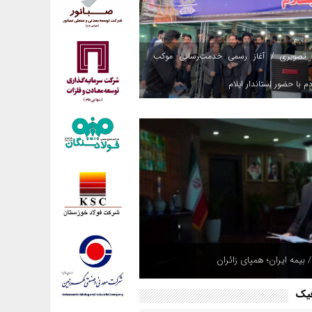
 تصویری / آغاز رسمی خدمت‌رسانی موکب
م با حضور استاندار ایلام
 بیمه ایران؛ همپای زائران
فیک