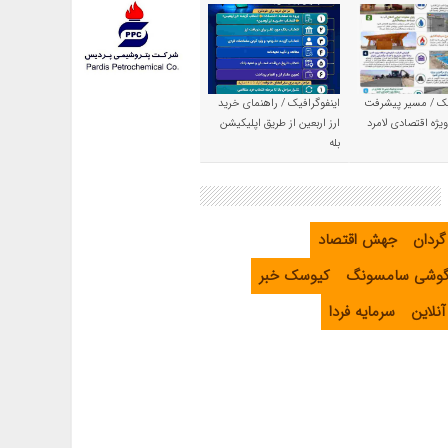
یک / مسیر پیشرفت
اینفوگرافیک / راهنمای خرید
یژه اقتصادی لامرد
ارز اربعین از طریق اپلیکیشن
بله
گردان
جهش اقتصاد
گوشی سامسونگ
کیوسک خبر
نلاین
سرمایه فردا