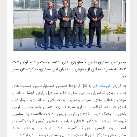
مدیرعامل صندوق تامین خسارتهای بدنی شنبه، بیست و دوم اردیبهشت
۱۴۰۳ به همراه تعدادی از معاونان و مدیران این صندوق، به کردستان سفر
کرد.
به گزارش
به نقل از روابط عمومی صندوق تامین خسارت های
کیوسک خبر
بدنی، مهدی قمصریان در این سفر با دکتراسماعیل زارعی کوشا استاندار،
مهدی رمضانی معاون سیاسی، امنیتی و اجتماعی استانداری، سردار علی
آزادی فرمانده انتظامی استان، سرهنگ رضا همتی زاده رئیس پلیس
راهور ، سرهنگ عیسی گوهری رئیس پلیس راه،حجت‌الاسلام والمسلمین
کیومرث امیرخانی و دکتر لطفعلی طیاری، معاونین رئیس کل دادگستری
استان، رضا طوسی مدیر کل کمیته امداد امام خمینی و دکتر محمد
مشیرپناهی مدیرکل امور اقتصادی و دارایی استان کردستان دیدار کرد.