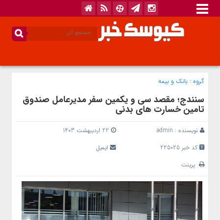
گروه :
بانک‌ و بیمه
سنندج؛ مقصد سی و یکمین سفر مدیرعامل صندوق
تامین خسارت های بدنی
نویسنده :
admin
22 اردیبهشت 1403
کد خبر 225025
ایمیل
پرینت