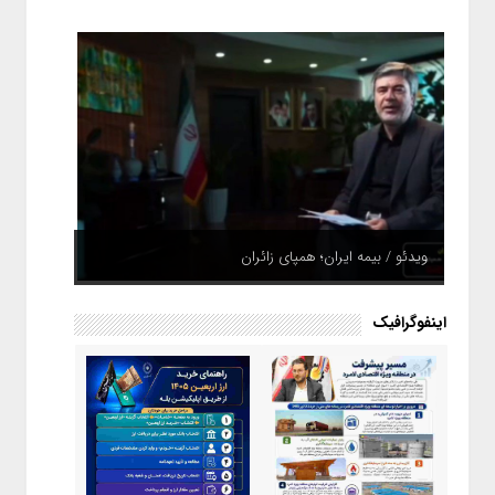
ویدئو / بیمه ایران؛ همپای زائران
اینفوگرافیک