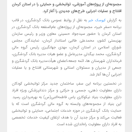
مجموعه‌ای از پروژه‌های آموزشی، توانبخشی و حمایتی را در استان کرمان
افتتاح و عملیات اجرایی طرح‌های جدیدی را آغاز کرد.
به گزارش
به نقل از روابط عمومی بانک گردشگری، در قالب
کیوسک خبر
برنامه «سفرِ خیر»، مجموعه‌ای از پروژه‌های عام‌المنفعه بانک گردشگری در
استان کرمان با حضور سیدجواد حسینی معاون وزیر و رئیس سازمان
بهزیستی کشور، محمدعلی طالبی استاندار کرمان، نمایندگان مجلس
شورای اسلامی در استان کرمان، مهدی جهانگیری رئیس گروه مالی
گردشگری، محمد بیگدلی مدیرعامل و عضو هیات مدیره بانک گردشگری،
فرمانداران شهرستان ها، ائمه جمعه،اعضای هیأت‌مدیره بانک گردشگری و
جمعی از مدیران و مسئولان استانی و شهرستانی افتتاح و یا عملیات
اجرایی آن‌ها آغاز شد.
در نخستین برنامه این سفر، ساختمان جدید مرکز توانبخشی کودکان
دارای معلولیت ذهنی، جسمی و حرکتی و مرکز دندانپزشکی ویژه افراد
دارای معلولیت بنیاد نیکوکاری یاس فاطمه‌النبی(س) به بهره‌برداری رسید.
این بنیاد از مجموعه‌های وابسته به گروه مالی گردشگری است که با
حمایت بانک گردشگری در حوزه خدمات اجتماعی، حمایتی و توانبخشی
فعالیت می‌کند و مرکز جدید آن با هدف ارتقای کیفیت خدمات تخصصی
به افراد دارای معلولیت راه‌اندازی شده است.