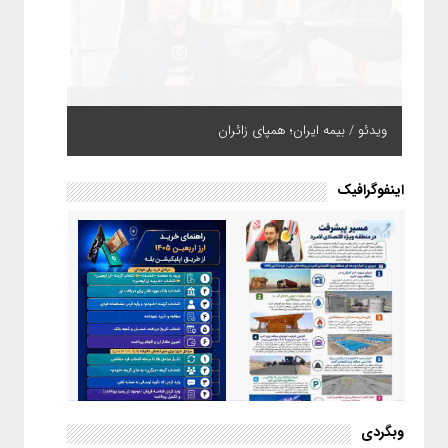
ویدئو / بیمه ایران؛ همپای زائران
اینفوگرافیک
اینفوگرافیک / راهنمای خرید ارز
وبگردی
اربعین از طریق اپلیکیشن بله