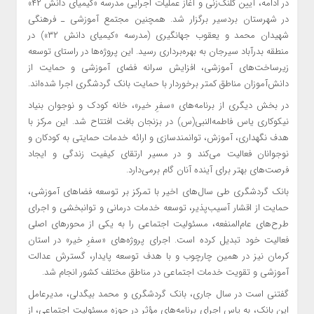
در ادامه، آیین کلنگ‌زنی و آغاز عملیات اجرایی مدرسه «کیمیای دانش ۴۲»
در شهرستان بردسیر برگزار شد. همچنین مجتمع آموزشی ـ فرهنگی
شهیدان محمد و یعقوب جهانگیری (مدرسه «کیمیای دانش ۳۲») در
منطقه بدرآباد سیرجان به بهره‌برداری رسید. این پروژه‌ها در راستای توسعه
زیرساخت‌های آموزشی، افزایش سرانه فضای آموزشی و حمایت از
دانش‌آموزان مناطق کمتر برخوردار با حمایت بانک گردشگری اجرا شده‌اند.
در بخش دیگری از برنامه‌های «سفرِ خیر»، خانه کودک و نوجوان بنیاد
نیکوکاری یاس فاطمه‌النبی(س) در بزنجان بافت افتتاح شد. این مرکز با
هدف نگهداری، آموزش، توانمندسازی و ارائه خدمات حمایتی به کودکان و
نوجوانان فعالیت می‌کند و در مسیر ارتقای کیفیت زندگی و ایجاد
فرصت‌های بهتر برای آینده آنان گام برمی‌دارد.
بانک گردشگری طی سال‌های اخیر با تمرکز بر توسعه فضاهای آموزشی،
حمایت از اقشار آسیب‌پذیر، توسعه خدمات درمانی و توانبخشی و اجرای
طرح‌های عام‌المنفعه، مسئولیت اجتماعی را به یکی از محورهای اصلی
فعالیت خود تبدیل کرده است. اجرای پروژه‌های «سفرِ خیر» در استان
کرمان نیز در همین چارچوب و با هدف توسعه پایدار، گسترش عدالت
آموزشی و تقویت خدمات اجتماعی در مناطق مختلف کشور انجام شد.
گفتنی است در سال جاری، بانک گردشگری و محمد بیگدلی، مدیرعامل
این بانک، به پاس اجرای برنامه‌های مؤثر در حوزه مسئولیت اجتماعی، از