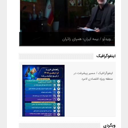
ویدئو / بیمه ایران؛ همپای زائران
اینفوگرافیک
اینفوگرافیک / مسیر پیشرفت در
منطقه ویژه اقتصادی لامرد
اینفوگرافیک / راهنمای خرید ارز
وبگردی