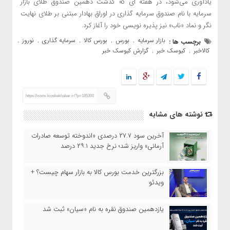
یادآوری می‌شود، در هفته ای که گذشت دهمین صندوق طلای بازار
سرمایه با نام صندوق سرمایه گذاری در اوراق بهادار مبتنی بر طلای نهایت
نگر و نماد «ناب» نیز پذیره نویسی خود را آغاز کرد.
بازار سرمایه
بورس
بورس کالا
سرمایه گذاری
نوروز
برچسب ها :
,
,
,
,
,
کالاخبر
کیوسک خبر
گزارش کیوسک خبر
,
,
https://www.kioskekhabar.ir/?p=185300
نوشته های مشابه
آخرین سود ۲۷.۷ درصدی «اندوخته توسعه صادرات
آرمانی» واریز شد؛ نرخ جدید ۲۹.۱ درصد
بزرگترین خدمت بورس کالا به بازار سهام چیست؟ +
ویدئو
یازدهمین صندوق نقره به نام «سیان» ثبت شد