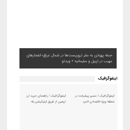
حمله پهپادی به مقر تروریست‌ها در شمال عراق؛ انفجارهای
مهیب در اربیل و سلیمانیه + ویدئو
اینفوگرافیک
اینفوگرافیک / مسیر پیشرفت در
اینفوگرافیک / راهنمای خرید ارز
منطقه ویژه اقتصادی لامرد
اربعین از طریق اپلیکیشن بله