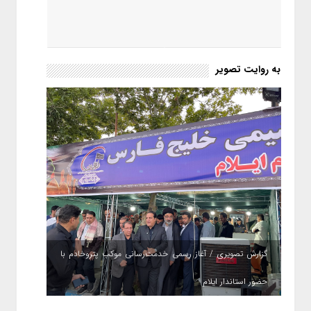
به روایت تصویر
گزارش تصویری / آغاز رسمی خدمت‌رسانی موکب پتروخادم با
حضور استاندار ایلام