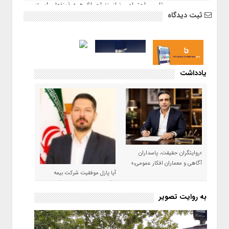
تامین اجتماعی نیازمند اجماع همه ذینفعان است
ثبت دیدگاه
یادداشت
«روایتگران حقیقت، پاسداران
آگاهی و معماران افکار عمومی،»
آیا پازل موفقیت شرکت بیمه
حکمت صبا در سال ۱۴۰۵ کامل می
شود؟!
به روایت تصویر