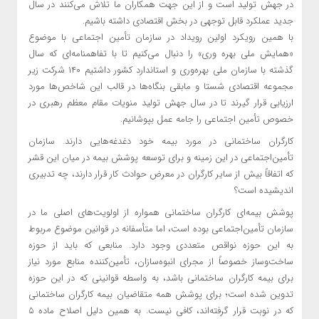
در جهش تولید است و از این جهت همکاران ما تلاش می‌کنند در سال
جدید عملکرد قابل توجهی در بخش اقتصادی داشته باشیم.
با همین رویکرد اولین رویداد در سازمان تأمین اجتماعی با موضوع
«همایش ملی بهره وری» را دنبال می‌کنیم تا با تفاهمنامه‌ای که سال
گذشته با سازمان ملی بهره‌وری و استاندارد کشور داشتیم ۱۴۰ شرکت زیر
مجموعه اقتصادی شستا و مابقی بنگاه‌ها در قالب این شاخص‌ها مورد
ارزیابی قرار گیرند تا در سال جهش تولید منویات مقام معظم رهبری در
خصوص تأمین اجتماعی را جامه عمل بپوشانیم.
کارگران ساختمانی در مورد بیمه خود دغدغه‌هایی دارند. سازمان
تأمین‌اجتماعی در این زمینه و برای توسعه پوشش بیمه در میان این قشر
که اتفاقاً بیش از سایر کارگران در معرض حوادث کار قرار دارند، چه تدبیری
اندیشیده است؟
پوشش بیمه‌ای کارگران ساختمانی همواره از اولویت‌های اصلی ما در
سازمان تأمین‌اجتماعی بوده است، اما متأسفانه در قوانین موضوع مربوط
به این حوزه نواقص متعددی وجود دارد. منابعی که باید از حوزه
ساخت‌وساز خصوصاً از مجرای انبوه‌سازان، تأمین‌کننده منابع مورد نیاز
برای بیمه کارگران ساختمانی باشد، به واسطه قوانینی که در این حوزه
تدوین شده است؛ برای پوشش همه متقاضیان بیمه کارگران ساختمانی
که در نوبت قرار گرفته‌اند، کافی نیست. به همین دلیل اصلاح ماده ۵