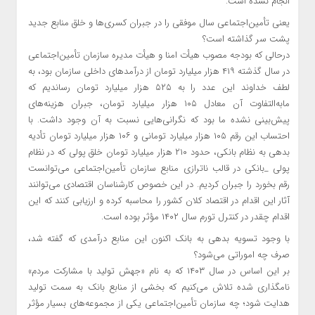
انجام نشده است.
یعنی تأمین‌اجتماعی سال موفقی را در جبران کسری‌ها و خلق منابع جدید
پشت سر گذاشته است؟
درحالی که بودجه مصوب هیأت ‌امنا و هیأت ‌مدیره سازمان تأمین‌اجتماعی
در سال گذشته ۴۱۹ هزار میلیارد تومان از درآمدهای داخلی سازمان بود، به
لطف خداوند این عدد را به ۵۲۵ هزار میلیارد تومان رساندیم که
مابه‌التفاوت آن معادل ۱۰۵ هزار میلیارد تومان، جبران هزینه‌های
پیش‌بینی نشده ما بود که نگرانی‌هایی نسبت به آن وجود داشت. با
احتساب این رقم ۱۰۵ هزار میلیارد تومانی و ۱۰۶ هزار میلیارد تومان تأدیه
بدهی به نظام بانکی، حدود ۲۱۰ هزار میلیارد تومان خلق پولی که در نظام
پولی _بانکی در قالب ناترازی منابع سازمان تأمین‌اجتماعی می‌توانست
رقم ‌بخورد را جبران کردیم. در این خصوص کارشناسان اقتصادی می‌توانند
آثار این اقدام در اقتصاد کلان کشور را محاسبه کرده و ارزیابی کنند که این
اقدام چقدر در کنترل تورم سال ۱۴۰۲ مؤثر بوده است.
با وجود تسویه بدهی به بانک اکنون این منابع درآمدی که گفته شد،
صرف چه اموراتی می‌شود؟
بر این اساس در سال ۱۴۰۳ که به نام «جهش تولید با مشارکت مردم»
نامگذاری شده تلاش می‌کنیم که بخشی از منابع بانک به سمت تولید
هدایت شود؛ چه سازمان تأمین‌اجتماعی یکی از مجموعه‌های بسیار مؤثر