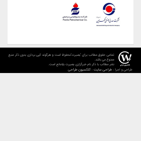
تمامی حقوق مطالب برای "بصیرت"محفوظ است و هرگونه کپی برداری بدون ذکر منبع
ممنوع می باشد.
نشر مطالب با ذکر نام خبرگزاری بصیرت بلامانع است.
طراحی سایت : کلکسیون طراحی
طراحی و اجرا :