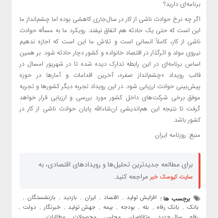
برنامه‌ای دارید؟
اگر چه نرخ حوادث ناشی از کار در سال‌جاری کاهشی بوده اما چشم‌انداز ما
این است که حتی یک حادثه هم اتفاق نیفتد. رویکرد ما به مسأله حوادث
ناشی از کار، کاملاً انسانی است و تلاش ما این است که اجازه ندهیم
نیروی مولد و اثرگذار در اقتصاد خانواده و کشور دچار حادثه شود. بر همین
اساس برنامه‌ای در این رابطه تدارک دیده شده تا در شهریور امسال در
قالب رویداد «چشم‌انداز صفر»، آخرین اقدامات و آمارها در حوزه
پیش‌بینی حوادث ارزیابی شود. در این رویداد تجربه دیگر کشورها و تجریه
موفق برخی شرکت‌های داخل کشور مورد بررسی و ارزیابی قرار خواهد
گرفت تا نتیجه این هم‌اندیشی ان‌شاءالله پایان حوادث ناشی از کار در
کشور باشد.
منبع: روزنامه ایران
برای مطالعه جدیدترین تحلیل‌ها و رویدادهای اقتصادی، به
مراجعه کنید.
سایت کیوسک خبر
افزایش تولید
اقتصاد
ایران
بازدید
بازنشستگان
برچسب ها :
,
,
,
,
,
بانک
بانک رفاه
بله
بودجه
بیمه
جهش تولید
خبرنگار
دولت
,
,
,
,
,
,
,
,
رفاه
سال جدید
متقاضیان
مجلس
محصولات
مطالبات
,
,
,
,
,
,