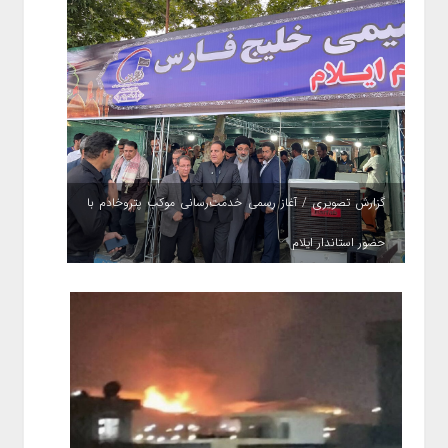
گزارش تصویری / آغاز رسمی خدمت‌رسانی موکب پتروخادم با
حضور استاندار ایلام