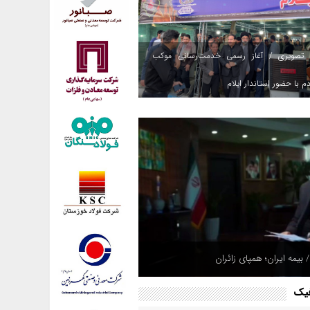
 تصویری / آغاز رسمی خدمت‌رسانی موکب
م با حضور استاندار ایلام
 بیمه ایران؛ همپای زائران
فیک