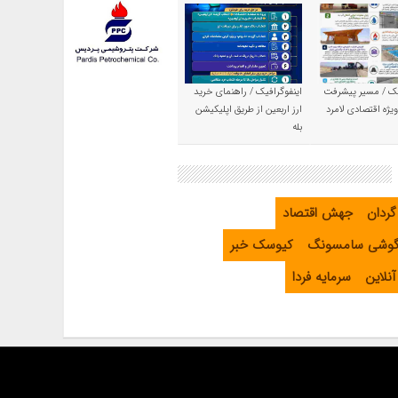
یک / مسیر پیشرفت
اینفوگرافیک / راهنمای خرید
یژه اقتصادی لامرد
ارز اربعین از طریق اپلیکیشن
بله
گردان
جهش اقتصاد
گوشی سامسونگ
کیوسک خبر
نلاین
سرمایه فردا