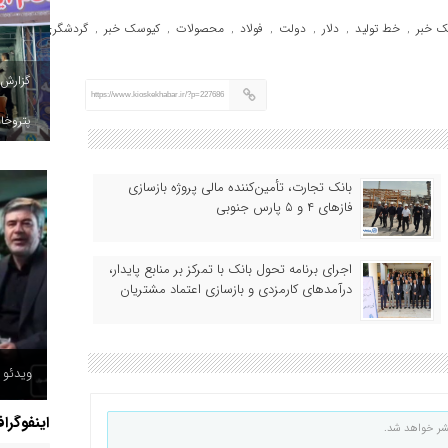
ک خبر
خط تولید
دلار
دولت
فولاد
محصولات
کیوسک خبر
گردشگری
,
,
,
,
,
,
,
گزارش
https://www.kioskekhabar.ir/?p=227686
پتروخاد
بانک تجارت، تأمین‌کننده مالی پروژه بازسازی
فازهای ۴ و ۵ پارس جنوبی
اجرای برنامه تحول بانک با تمرکز بر منابع پایدار،
درآمدهای کارمزدی و بازسازی اعتماد مشتریان
ویدئو /
اینفوگرا
شر خواهد شد.