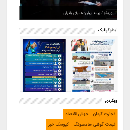
ویدئو / بیمه ایران؛ همپای زائران
اینفوگرافیک
اینفوگرافیک / راهنمای خرید ارز
وبگردی
اربعین از طریق اپلیکیشن بله
اینفوگرافیک / مسیر پیشرفت در
تجارت گردان
جهش اقتصاد
منطقه ویژه اقتصادی لامرد
قیمت گوشی سامسونگ
کیوسک خبر