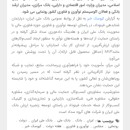
اسلامی، مدیران وزارت امور اقتصادی و دارایی، بانک مرکزی، مدیران ارشد
بانکی و فعالان اکوسیستم نوآوری و فناوری کشور رونمایی می شود.
به گزارش
به نقل از روابط عمومی بانک ملی ایران، دپارتمان
کیوسک خبر
شتابدهی فینوداد، در راستای توسعه نوآوری و فناوری ‌حوزه فناوری ‌مالی با
محوریت بانک ‌ملی ‌ایران و هلدینگ داده‌ورزی ‌سداد شکل گرفته و در
راستای حمایت از ایده‌ها و هسته‌های نوآور به منظور ایجاد کسب‌وکارهای
نوپای ارزش‌آفرین، از ابتدای کار یک استارتاپ یا مراحل پیشرفته‌تر
مانندMVP (حداقل محصول قابل ارائه)، آن را تحت پوشش خود در
می‌آورد.
این مرکز، مأموریت خود را فراهم‌آوری زیرساخت، منابع، تجارب و شبکه
مورد نیاز کارآفرینانی در نظر گرفته است که در مسیر رسیدن به
رویاهای‌شان و تعالی کشور، پا به این عرصه گذاشته‌اند و خود را شایسته
این حمایت نشان می‌دهند.
منتورشیپ، مشاوره‌ی کسب‌وکار، حمایت مالی و سرمایه‌گذاری، مشاوره‌
حقوقی، مشاوره‌ فنی، شبکه‌سازی، بازاریابی و تجاری‌سازی و کلینیک
کسب‌وکار از جمله خدمات فینوداد در راستای توسعه زنجیره ارزش بانک
ملی ایران و شرکت های گروه سداد است.
ایران
بانک
بانک ملی
بانک ملی ایران
دولت
برچسب ها :
,
,
,
,
,
رونمایی
مجلس
نوآوری و فناوری
هفته دولت
کیوسک خبر
,
,
,
,
,