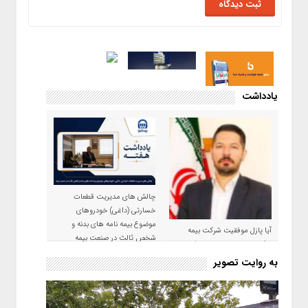
یادداشت
چالش های مدیریت قطعات
خسارتی (داغی) خودروهای
موضوع بیمه نامه های بدنه و
آیا پازل موفقیت شرکت بیمه
شخص ثالث در صنعت بیمه
حکمت صبا در سال ۱۴۰۵ کامل می
شود؟!
به روایت تصویر