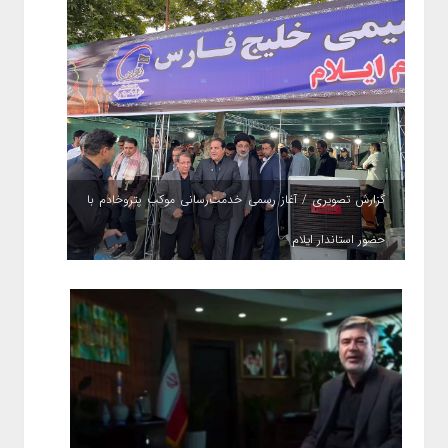
گزارش تصویری / آغاز رسمی خدمت‌رسانی موکب پتروخادم با
حضور استاندار ایلام