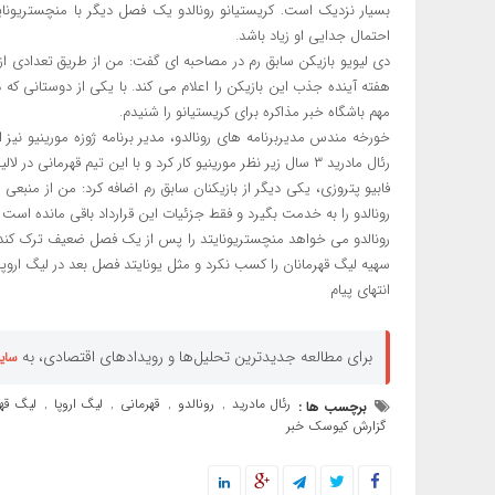
بسیار نزدیک است. کریستیانو رونالدو یک فصل دیگر با منچستریونای
احتمال جدایی او زیاد باشد.
دی لیویو بازیکن سابق رم در مصاحبه ای گفت: من از طریق تعدادی از
هفته آینده جذب این بازیکن را اعلام می کند. با یکی از دوستانی که
مهم باشگاه خبر مذاکره برای کریستیانو را شنیدم.
خورخه مندس مدیربرنامه های رونالدو، مدیر برنامه ژوزه مورینیو نیز ا
رئال مادرید ۳ سال زیر نظر مورینیو کار کرد و با این تیم قهرمانی در لالیگا، سوپرجام و جام حذفی را به دست آورد.
فابیو پتروزی، یکی دیگر از بازیکنان سابق رم اضافه کرد: من از منبعی 
رونالدو را به خدمت بگیرد و فقط جزئیات این قرارداد باقی مانده است و
رونالدو می خواهد منچستریونایتد را پس از یک فصل ضعیف ترک کند زیر
سهیه لیگ قهرمانان را کسب نکرد و مثل یونایتد فصل بعد در لیگ ارو
انتهای پیام
برای مطالعه جدیدترین تحلیل‌ها و رویدادهای اقتصادی، به
سای
رئال مادرید
رونالدو
قهرمانی
لیگ اروپا
لیگ قهر
برچسب ها :
,
,
,
,
گزارش کیوسک خبر