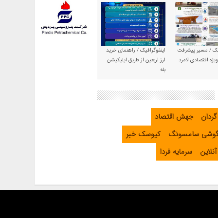
یک / مسیر پیشرفت
اینفوگرافیک / راهنمای خرید
یژه اقتصادی لامرد
ارز اربعین از طریق اپلیکیشن
بله
گردان
جهش اقتصاد
گوشی سامسونگ
کیوسک خبر
نلاین
سرمایه فردا