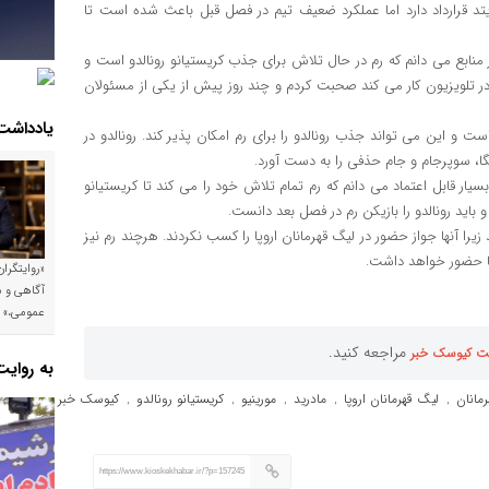
تد قرارداد دارد اما عملکرد ضعیف تیم در فصل قبل باعث شده است تا
 منابع می دانم که رم در حال تلاش برای جذب کریستیانو رونالدو است و
 در تلویزیون کار می کند صحبت کردم و چند روز پیش از یکی از مسئولان
یادداشت
ست و این می تواند جذب رونالدو را برای رم امکان پذیر کند. رونالدو در
بسیار قابل اعتماد می دانم که رم تمام تلاش خود را می کند تا کریستیانو
 باید رونالدو را بازیکن رم در فصل بعد دانست.
ا آنها جواز حضور در لیگ قهرمانان اروپا را کسب نکردند. هرچند رم نیز
پا حضور خواهد داشت.
«روایتگرا
آگاهی و م
عمومی،»
مراجعه کنید.
ت کیوسک خبر
به روای
مانان
لیگ قهرمانان اروپا
مادرید
مورینیو
کریستیانو رونالدو
کیوسک خبر
,
,
,
,
,
,
https://www.kioskekhabar.ir/?p=157245