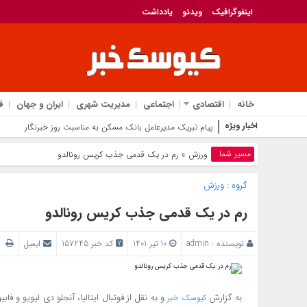
اینفوگرافیک
ویدئو
یادداشت
خانه
اقتصادی
اجتماعی
مدیریت شهری
ایران و جهان
ف
اخبار ویژه
ارتقای مباد
مسیر شما
ورزش
» رم در یک قدمی جذب کریس رونالدو
گروه :
ورزش
رم در یک قدمی جذب کریس رونالدو
نویسنده :
admin
10 تیر 1401
کد خبر 157245
ایمیل
پر
به گزارش
و به نقل از فوتبال ایتالیا، آنجلو دی لیویو و فاب
کیوسک خبر