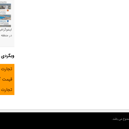
اینفوگراف
در منطقه و
وبگردی
تجارت 
قیمت 
تجارت آ
منوع می باشد.