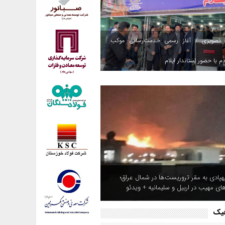
 تصویری / آغاز رسمی خدمت‌رسانی موکب
م با حضور استاندار ایلام
هپادی به مقر تروریست‌ها در شمال عراق؛
های مهیب در اربیل و سلیمانیه + ویدئو
فیک