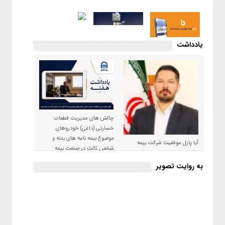
یادداشت
چالش های مدیریت قطعات
خسارتی (داغی) خودروهای
موضوع بیمه نامه های بدنه و
آیا پازل موفقیت شرکت بیمه
شخص ثالث در صنعت بیمه
حکمت صبا در سال ۱۴۰۵ کامل می
شود؟!
به روایت تصویر