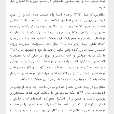
بیمه تبدیل کند و البته وتعاون همچنان در مسیر بلوغ و قدکشیدن قرار
دارد.
مظلومی که سال ۱۳۷۳ از بیمه آسیا وارد صنعت بیمه شد و آن زمان
کارشناس فروش بیمه‌های اموال و اشخاص بود، بعدها به عنوان کارشناس
صدور بیمه‌های آتش‌سوزی به بیمه دانا رفت و در دیگر رشته‌های بیمه
نظیر بیمه مهندسی، کشتی و هواپیما بیمه دانا رشد کرد تا به معاونت
بیمه‌های مهندسی و مسوولیت این شرکت انتخاب شد. بعدها در سال
۱۳۸۲ راهی بیمه رازی شد و ۳ سال بعد مسئولیت مدیریت پروژه
تاسیس بیمه سایان گروه رایان ساپیا را عهده‌دار بود و شهریور سال ۱۳۸۹
با یک سابقه طولانی و البته مستمر و موفق در حالی که به عضویت
انستیتوی بیمه‌گران لندن درآمده و در موسسات بیمه‌ای خارجی آموزش
دیده بود، سکان هدایت بیمه رازی را در دست گرفت. او اکنون مدیرعامل
بیمه تعاون است و در زمان انتخاب اش، سهامداران بیمه تعاون امیدوار
بودند بتواند با تجربه و دانش خود به ارتقای این شرکت کمک کند.
مظلومی در بیمه تعاون ماند و طرحی نو درانداخت؛ چه اینکه او وقتی در
اردیبهشت سال ۱۳۹۶ حکم مدیرعاملی را دریافت کرد، هدف‌ مشخص و
روشنی داشت و همان زمان آشکارا اعلام کرد: امیدوارم که با یکدلی ،
تلاش و کوشش یکدیگر بتوانیم جایگاه شرکت بیمه تعاون را در صنعت
بیمه به سطحی برسانیم که از آن انتظار می رود، این امر میسر نیست