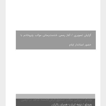
گزارش تصویری / آغاز رسمی خدمت‌رسانی موکب پتروخادم با
حضور استاندار ایلام
ویدئو / بیمه ایران؛ همپای زائران