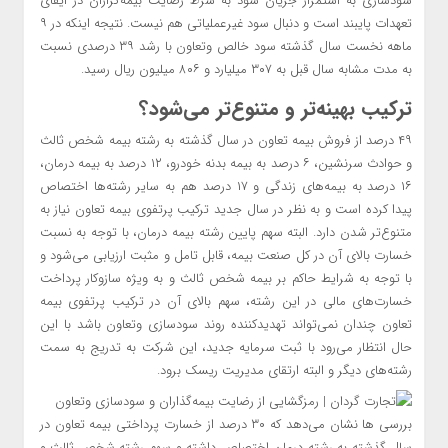
سودسازی به استمرار جریان سود به شرط رضایت بیمه‌گزاران در ایفای
تعهدات پایبند است و دنبال سود غیرعملیاتی هم نیست. نتیجه اینکه در ۹
ماهه نخست سال گذشته سود خالص وتعاون با رشد ۳۹ درصدی نسبت
به مدت مشابه سال قبل به ۳۰۷ میلیارد و ۸۰۶ میلیون ریال رسید.
ترکیب بهینه‌تر و متنوع‌تر می‌شود؟
۴۹ درصد از فروش بیمه تعاون در سال گذشته به رشته بیمه شخص ثالث
و حوادث سرنشین، ۶ درصد به بیمه بدنه خودرو، ۱۲ درصد به بیمه درمان،
۱۶ درصد به بیمه‌های زندگی و ۱۷ درصد هم به سایر رشته‌ها اختصاص
پیدا کرده است و به نظر در سال جدید ترکیب پرتفوی بیمه تعاون نیاز به
متنوع‌تر شدن دارد. البته سهم پایین رشته بیمه درمان، با توجه به نسبت
خسارت بالای آن در کل صنعت بیمه، قابل تامل و مثبت ارزیابی می‌شود و
با توجه به شرایط حاکم بر بیمه شخص ثالث و به ویژه سازوکار پرداخت
خسارت‌های مالی در این رشته، سهم بالای آن در ترکیب پرتفوی بیمه
تعاون چندان نمی‌تواند تهدید‌کننده روند سودسازی وتعاون باشد با این
حال انتظار می‌رود با ثبت سرمایه جدید، این شرکت به تدریج به سمت
رشته‌های دیگر و البته ارتقای مدیریت ریسک برود.
بررسی ها نشان می‌دهد که ۳۰ درصد از خسارت پرداختی بیمه تعاون در
سال گذشته به رشته درمان اختصاص داشته و سهم رشته شخص ثالث و