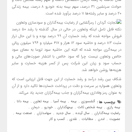
حوادث سرنشین ۳۱ درصد، سهم بیمه بدنه خودرو ۸ درصد، بیمه زندگی
۲۰ درصد و سایر رشته‌ها ۱۱ درصد برآورد شده است.
نکته قابل تامل اینکه وتعاون در حالی در سال گذشته با رشد ۵۰ درصد
فروش مواجه شده که رشد خسارت آن ۹۹ درصد بوده و با این حال تراز
مثبت ۸۳ درصد و حاشیه سود ۱۲ هزار و ۴۱۷ میلیارد و ۷۹۶ میلیون ریالی
در بیمه‌گری مواجه شده که البته این حاشیه سود لزوما به معنای سود
خالص وتعاون نیست چرا که سود خالص با انتشار صورت‌های مالی و
حساب سود و زیان این شرکت پس از کسر هزینه خسارت و سایر
هزینه‌ها روشن خواهد شد.
شکاف بین رشد درآمد و رشد خسارت از این جهت قابل ارزیابی است که
وتعاون همواره بر سرعت و دقت در پرداخت خسارت‌ها تاکید دارد و از آن
به عنوان رمز وفاداری بیمه‌گزاران و جذب بیمه‌گزاران جدید یاد می‌کند.
آتشسوزی
بیمه
بیمه آسیا
بیمه تعاون
بیمه دانا
برچسب ها :
,
,
,
,
,
بیمه رازی
بیمه شخص ثالث
بیمهگذاران
خودرو
درمان
,
,
,
,
,
رضایت بیمه‌گذاران
سال آینده
سال جدید
سهامداران
صنعت بیمه
,
,
,
,
,
عضویت
لندن
مطالبات
نقدی
کسب و کار
,
,
,
,