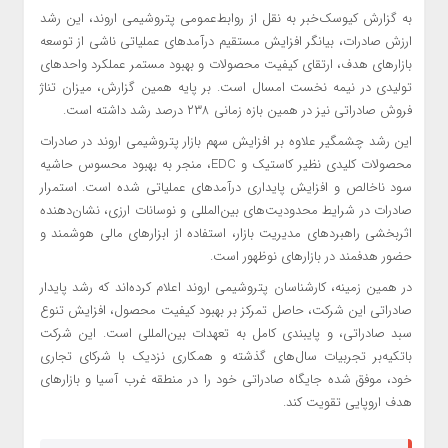
به گزارش کیوسک‌خبر به نقل از روابط‌عمومی پتروشیمی اروند، این رشد
ارزش صادرات، بیانگر افزایش مستقیم درآمدهای عملیاتی ناشی از توسعه
بازارهای هدف، ارتقای کیفیت محصولات و بهبود مستمر عملکرد واحدهای
تولیدی در نیمه نخست امسال است. بر پایه همین گزارش، میزان تناژ
فروش صادراتی نیز در همین بازه زمانی ۲۳۸ درصد رشد داشته است.
این رشد چشمگیر علاوه بر افزایش سهم بازار پتروشیمی اروند در صادرات
محصولات کلیدی نظیر کاستیک و EDC، منجر به بهبود محسوس حاشیه
سود ناخالص و افزایش پایداری درآمدهای عملیاتی شده است. استمرار
صادرات در شرایط محدودیت‌های بین‌المللی و نوسانات ارزی، نشان‌دهنده
اثربخشی راهبردهای مدیریت بازار، استفاده از ابزارهای مالی هوشمند و
حضور هدفمند در بازارهای نوظهور است.
در همین زمینه، کارشناسان پتروشیمی اروند اعلام کرده‌اند که رشد پایدار
صادراتی این شرکت، حاصل تمرکز بر بهبود کیفیت محصول، افزایش تنوع
سبد صادراتی، و پایبندی کامل به تعهدات بین‌المللی است. این شرکت
باتکیه‌بر تجربیات سال‌های گذشته و همکاری نزدیک با شرکای تجاری
خود، موفق شده جایگاه صادراتی خود را در منطقه غرب آسیا و بازارهای
هدف اروپایی تقویت کند.