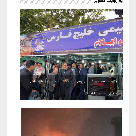
به روایت تصویر
گزارش تصویری / آغاز رسمی خدمت‌رسانی موکب پتروخادم با
حضور استاندار ایلام