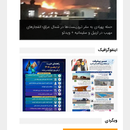
حمله پهپادی به مقر تروریست‌ها در شمال عراق؛ انفجارهای
مهیب در اربیل و سلیمانیه + ویدئو
اینفوگرافیک
اینفوگرافیک / راهنمای خرید ارز
وبگردی
اربعین از طریق اپلیکیشن بله
اینفوگرافیک / مسیر پیشرفت در