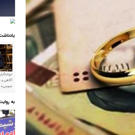
یادداشت
«روایتگرا
آگاهی و م
عمومی،»
به روای