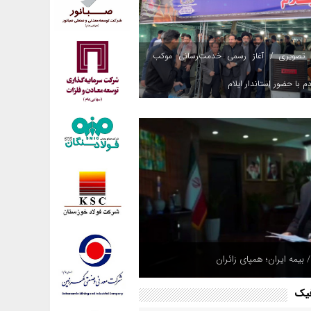
 تصویری / آغاز رسمی خدمت‌رسانی موکب
م با حضور استاندار ایلام
 بیمه ایران؛ همپای زائران
فیک