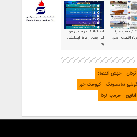
یک / مسیر پیشرفت
اینفوگرافیک / راهنمای خرید
یژه اقتصادی لامرد
ارز اربعین از طریق اپلیکیشن
بله
گردان
جهش اقتصاد
گوشی سامسونگ
کیوسک خبر
نلاین
سرمایه فردا