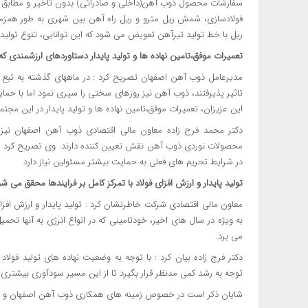
سفارشات محصول ذوب آهن(داخلی و صادراتی) بدون تاخیر و مطابق با 
ریل با خط تولید تیرآهن تعویض می شود که این توانایی، تنوع تولی
تعمیرات موفق،تامین نهاده ها و تولید پایدار دستاوردهای ارزشمندی
مدیرعامل ذوب آهن اصفهان تصریح کرد : در ماههای گذشته به تبع ش
تاثیر پذیرفتند، ذوب آهن نیز روزهای سختی را سپری نمود اما با حم
این عزیزان، تعمیرات موفق،تامین نهاده ها و تولید پایدار در این م
دکتر محمد فرج زاده معاون مالی اقتصادی ذوب آهن اصفهان نیز د
محصولات نوردی ذوب آهن نقش تعیین کننده دارند. وی تصریح کرد : 
در شرایط تحریم های فعلی به حمایت بیشتر مسئولین نیاز دارد.
تولید پایدار و ارزش افزای فولاد با تمرکز کامل بر فرایندها محقق می ش
معاون مالی اقتصادی شرکت خاطرنشان کرد : تولید پایدار و ارزش افزای
به ویژه در سال های اخیر، خودتامینی که در انواع انرژی به آنها تحمی
می برد.
دکتر فرج زاده بیان کرد : با توجه به وضعیت نهاده های تولید فولاد
توجه به رشد کمی مدنظر قرار بگیرد تا از این مسیر سودآوری بیشتری 
شایان ذکر است در خصوص زمینه های همکاری ذوب آهن اصفهان و بانک