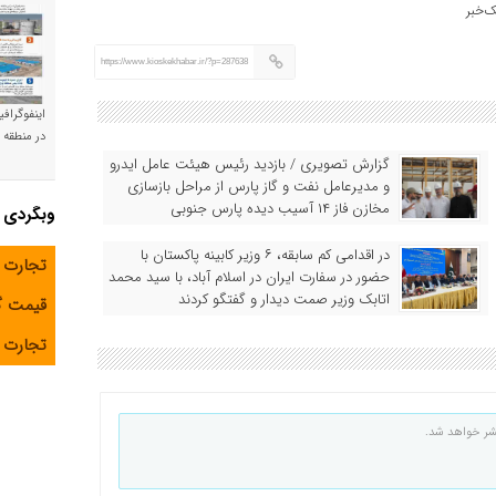
‌خبر
https://www.kioskekhabar.ir/?p=287638
اینفوگراف
در منطقه و
گزارش تصویری / بازدید رئیس هیئت عامل ایدرو
و مدیرعامل نفت و گاز پارس از مراحل بازسازی
مخازن فاز ۱۴ آسیب دیده پارس جنوبی
وبگردی
در اقدامی کم سابقه، ۶ وزیر کابینه پاکستان با
تجارت 
حضور در سفارت ایران در اسلام آباد، با سید محمد
اتابک وزیر صمت دیدار و گفتگو کردند
قیمت 
تجارت آ
شر خواهد شد.