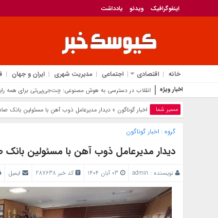
اینفوگرافیک
ویدئو
یادداشت
خانه
اقتصادی
اجتماعی
مدیریت شهری
ایران و جهان
ف
اخبار ویژه
انقلاب در دسترسی به هوش مصنوعی: چت‌جی‌پی‌تی برای همه رای
مسیر شما
اخبار گوناگون
» دیدار مدیرعامل ذوب آهن با مسئولین بانک صاد
گروه :
اخبار گوناگون
دیدار مدیرعامل ذوب آهن با مسئولین بانک ص
نویسنده :
admin
03 آبان 1404
کد خبر 287638
ایمیل