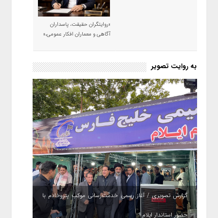
«روایتگران حقیقت، پاسداران
آگاهی و معماران افکار عمومی،»
به روایت تصویر
گزارش تصویری / آغاز رسمی خدمت‌رسانی موکب پتروخادم با
حضور استاندار ایلام