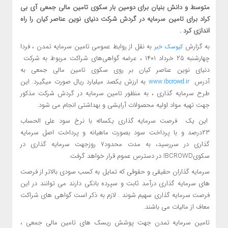
متوسط و دانش بنیان برای دومین بار سکوی تامین مالی جمعی آی بی
کراد برای تامین سرمایه در گردش شرکت دنیای نوین عناصر کیان را راه
اندازی کرد .
به گزارش
به نقل از روابط عمومی تامین سرمایه تمدن ، فردا
کیوسک خبر
چهارشنبه ۲۵ خرداد ۱۴۰۱ ، عرضه گواهی‌های شراکت مربوط به شرکت
دنیای نوین عناصر کیان بر روی سکوی تامین مالی جمعی به
آدرس
به ارزش یکصد میلیارد ریال صورت میگیرد. این
www.ibcrowd.ir
طرح سرمایه گذاری ، به­ منظور تامین سرمایه در گردش شرکت مذکور
جهت تهیه مواد اولیه محصولات آرایشی و بهداشتی انجام می شود.
این یک فرصت سرمایه گذاری یکساله با نرخ سود علی الحساب
۲۳درصد و با پرداخت سود بصورت ماهیانه و پرداخت اصل سرمایه
گذاری در سررسید، به مدت محدود۷ روزجهت سرمایه گذاری در
سکویIBCROWD در دسترس عموم قرار خواهد گرفت.
سرمایه گذاران حقیقی و حقوقی که تمایل به کسب سودی بالاتر از فرصت
های سرمایه گذاری درآمد ثابت و سپرده بانکی دارند می توانند در این
فرصت سرمایه گذاری سهیم شوند . لازم به ذکر است گواهی های شراکت
معاف از مالیات می باشند.
تامین سرمایه تمدن جهت پوشش ریسک های تامین مالی جمعی ،