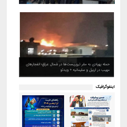
حمله پهپادی به مقر تروریست‌ها در شمال عراق؛ انفجارهای
مهیب در اربیل و سلیمانیه + ویدئو
اینفوگرافیک