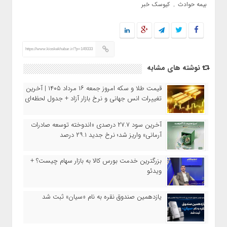
بیمه حوادث
کیوسک خبر
,
https://www.kioskekhabar.ir/?p=149333
نوشته های مشابه
قیمت طلا و سکه امروز جمعه ۱۶ مرداد ۱۴۰۵ | آخرین
تغییرات انس جهانی و نرخ بازار آزاد + جدول لحظه‌ای
آخرین سود ۲۷.۷ درصدی «اندوخته توسعه صادرات
آرمانی» واریز شد؛ نرخ جدید ۲۹.۱ درصد
بزرگترین خدمت بورس کالا به بازار سهام چیست؟ +
ویدئو
یازدهمین صندوق نقره به نام «سیان» ثبت شد