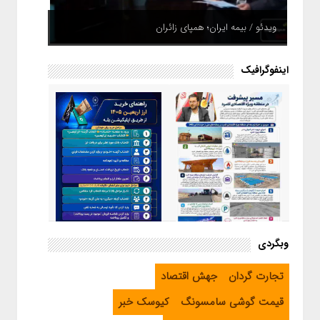
ویدئو / بیمه ایران؛ همپای زائران
اینفوگرافیک
اینفوگرافیک / راهنمای خرید ارز
وبگردی
اربعین از طریق اپلیکیشن بله
اینفوگرافیک / مسیر پیشرفت در
تجارت گردان
جهش اقتصاد
منطقه ویژه اقتصادی لامرد
قیمت گوشی سامسونگ
کیوسک خبر