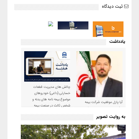
ثبت دیدگاه
یادداشت
چالش های مدیریت قطعات
خسارتی (داغی) خودروهای
موضوع بیمه نامه های بدنه و
آیا پازل موفقیت شرکت بیمه
شخص ثالث در صنعت بیمه
حکمت صبا در سال ۱۴۰۵ کامل می
شود؟!
به روایت تصویر