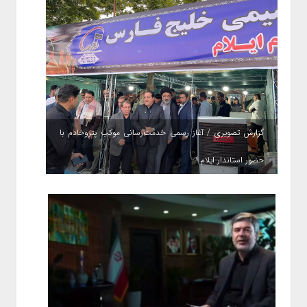
گزارش تصویری / آغاز رسمی خدمت‌رسانی موکب پتروخادم با
حضور استاندار ایلام