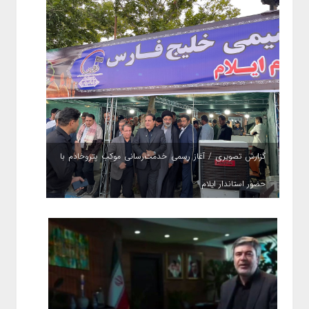
گزارش تصویری / آغاز رسمی خدمت‌رسانی موکب پتروخادم با
حضور استاندار ایلام