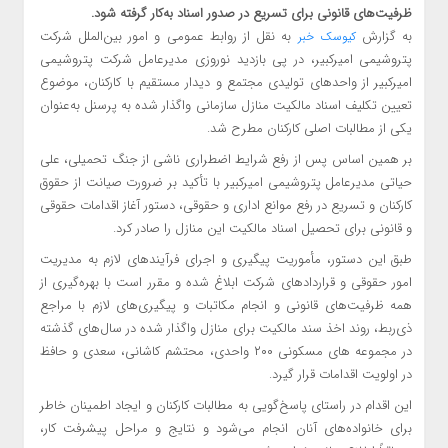
ظرفیت‌های قانونی برای تسریع در صدور اسناد به‌کار گرفته شود.
به گزارش
به نقل از روابط عمومی و امور بین‌الملل شرکت
کیوسک خبر
پتروشیمی امیرکبیر، در پی بازدید نوروزی مدیرعامل شرکت پتروشیمی
امیرکبیر از واحدهای تولیدی مجتمع و دیدار مستقیم با کارکنان، موضوع
تعیین تکلیف اسناد مالکیت منازل سازمانی واگذار شده به پرسنل به‌عنوان
یکی از مطالبات اصلی کارکنان مطرح شد.
بر همین اساس پس از رفع شرایط اضطراری ناشی از جنگ تحمیلی، علی
حیاتی مدیرعامل پتروشیمی امیرکبیر با تأکید بر ضرورت صیانت از حقوق
کارکنان و تسریع در رفع موانع اداری و حقوقی، دستور آغاز اقدامات حقوقی
و قانونی برای تحصیل اسناد مالکیت این منازل را صادر کرد.
طبق این دستور، مأموریت پیگیری و اجرای فرآیندهای لازم به مدیریت
امور حقوقی و قراردادهای شرکت ابلاغ شده و مقرر است با بهره‌گیری از
همه ظرفیت‌های قانونی و انجام مکاتبات و پیگیری‌های لازم با مراجع
ذی‌ربط، روند اخذ سند مالکیت برای منازل واگذار شده در سال‌های گذشته
در مجموعه های مسکونی ۲۰۰ واحدی، محتشم کاشانی، سعدی و حافظ
در اولویت اقدامات قرار گیرد.
این اقدام در راستای پاسخ‌گویی به مطالبات کارکنان و ایجاد اطمینان خاطر
برای خانواده‌های آنان انجام می‌شود و نتایج و مراحل پیشرفت کار،