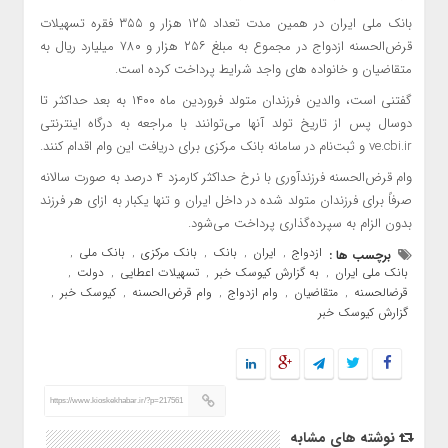
بانک ملی ایران در همین مدت تعداد ۱۲۵ هزار و ۳۵۵ فقره تسهیلات
قرض‌الحسنه ازدواج در مجموع به مبلغ ۲۵۶ هزار و ۷۸۰ میلیارد ریال به
متقاضیان و خانواده های واجد شرایط پرداخت کرده است.
گفتنی است، والدین فرزندان متولد فروردین ماه ١۴٠٠ به بعد حداکثر تا
دوسال پس از تاریخ تولد آنها می‌توانند با مراجعه به درگاه اینترنتی
ve.cbi.ir و ثبت‌نام در سامانه بانک مرکزی برای دریافت این وام اقدام کنند.
وام قرض‌الحسنه فرزندآوری با نرخ حداکثر کارمزد ۴ درصد به صورت سالانه
صرفاً برای فرزندان متولد شده در داخل ایران و تنها یکبار به ازای هر فرزند
بدون الزام به سپرده‌گذاری پرداخت می‌شود.
ازدواج
ایران
بانک
بانک مرکزی
بانک ملی
برچسب ها :
,
,
,
,
,
بانک ملی ایران
به گزارش کیوسک خبر
تسهیلات اعطایی
دولت
,
,
,
,
قرضالحسنه
متقاضیان
وام ازدواج
وام قرض‌الحسنه
کیوسک خبر
,
,
,
,
,
گزارش کیوسک خبر
https://www.kioskekhabar.ir/?p=217561
نوشته های مشابه