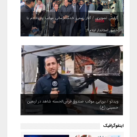
گزارش تصویری / آغاز رسمی خدمت‌رسانی موکب پتروخادم با
حضور استاندار ایلام
ویدئو / برپایی موکب صندوق قرض‌الحسنه شاهد در اربعین
حسینی (ع)
اینفوگرافیک