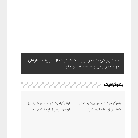
حمله پهپادی به مقر تروریست‌ها در شمال عراق؛ انفجارهای
مهیب در اربیل و سلیمانیه + ویدئو
اینفوگرافیک
اینفوگرافیک / مسیر پیشرفت در
اینفوگرافیک / راهنمای خرید ارز
منطقه ویژه اقتصادی لامرد
اربعین از طریق اپلیکیشن بله