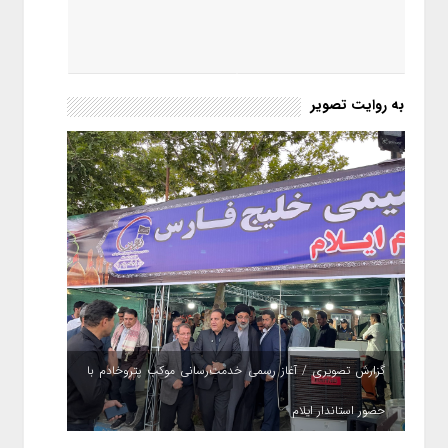
به روایت تصویر
گزارش تصویری / آغاز رسمی خدمت‌رسانی موکب پتروخادم با
حضور استاندار ایلام