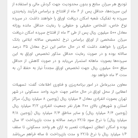
تودیع هر میزان منابع و بدون محدودیت جهت گردش مالی و استفاده از
این سپرده‌ها، حداقل پس از ۶ ماه از افتتاح و براساس فرآیند رتبه‌‌بندی
سپرده به تفکیک شعبه امکان دریافت اوراق را خواهند داشت. در سپرده
نوع ‌خاص، اشخاص حقیقی و حقوقی با رعایت حداقل مانده روزانه
معادل ۵۰۰ میلیون ریال پس از طی ۳ ماه از افتتاح سپرده امکان دریافت
میزان مشخصی از اوراق براساس نرخ تخصیص سالانه ابلاغی بانک
مرکزی را خواهند داشت که در حال حاضر این نرخ معادل ۳۵ درصد
سالانه بوده و در صورت رعایت حداقل مذکور تخصیص اوراق به این
سپرده‌ها بصورت ماهانه استمرار می‌یابد و در صورت کاهش از حداقل
مبلغ ۵۰۰ میلیون ریال جهت تخصیص اوراق مجدداً نیاز به حفظ آن به
مدت ۳ ماه خواهد بود.
معاون مدیرعامل در امور برنامه‌ریزی و فناوری اطلاعات گفت: تسهیلات
اعطایی از محل اوراق در حال حاضر جهت خرید واحد مسکونی در شهر
تهران بصورت انفرادی معادل ۴ میلیارد ریال (زوجین ۸ میلیارد ریال)، مراکز
استان و شهرهای بالای ۲۰۰ هزار نفر جمعیت انفرادی ۳/۲ میلیارد ریال
(زوجین ۶/۴ میلیارد ریال) و سایر مناطق ۲/۴ میلیارد ریال (زوجین ۴/۸
میلیارد ریال) با نرخ سود ۲۲/۵ درصد سالانه و مدت بازپرداخت ۱۲ سال
بوده و امکان اعطای تسهیلات تعمیر به ازای هر واحد مسکونی تا سقف
۱/۶ میلیارد ریال با نرخ ۲۲/۵ و مدت بازپرداخت ۵ ساله فراهم می‌باشد