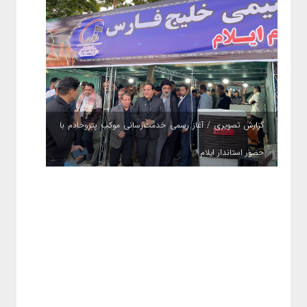
گزارش تصویری / آغاز رسمی خدمت‌رسانی موکب پتروخادم با
حضور استاندار ایلام