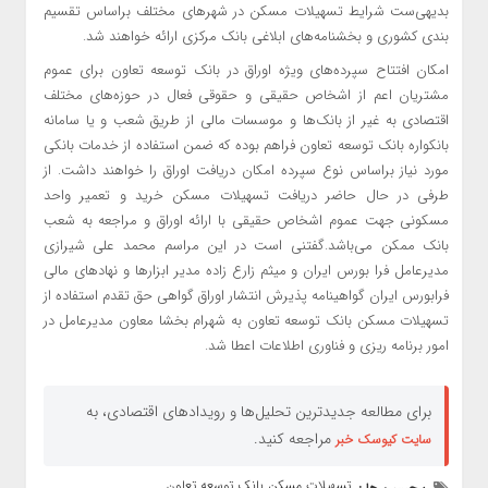
بدیهی‌ست شرایط تسهیلات مسکن در شهرهای مختلف براساس تقسیم
بندی کشوری و بخشنامه‌های ابلاغی بانک مرکزی ارائه خواهند شد.
امکان افتتاح سپرده‌های ویژه اوراق در بانک توسعه تعاون برای عموم
مشتریان اعم از اشخاص حقیقی و حقوقی فعال در حوزه‌های مختلف
اقتصادی به غیر از بانک‌ها و موسسات مالی از طریق شعب و یا سامانه
بانکواره بانک توسعه تعاون فراهم بوده که ضمن استفاده از خدمات بانکی
مورد نیاز براساس نوع سپرده امکان دریافت اوراق را خواهند داشت. از
طرفی در حال حاضر دریافت تسهیلات مسکن خرید و تعمیر واحد
مسکونی جهت عموم اشخاص حقیقی با ارائه اوراق و مراجعه به شعب
بانک ممکن می‌باشد.گفتنی است در این مراسم محمد علی شیرازی
مدیرعامل فرا بورس ایران و میثم زارع زاده مدیر ابزارها و نهادهای مالی
فرابورس ایران گواهینامه پذیرش انتشار اوراق گواهی حق تقدم استفاده از
تسهیلات مسکن بانک توسعه تعاون به شهرام بخشا معاون مدیرعامل در
امور برنامه ریزی و فناوری اطلاعات اعطا شد.
برای مطالعه جدیدترین تحلیل‌ها و رویدادهای اقتصادی، به
مراجعه کنید.
سایت کیوسک خبر
تسهیلات مسکن بانک توسعه تعاون