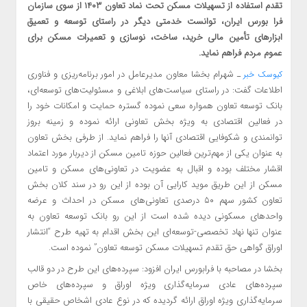
تقدم استفاده از تسهیلات مسکن تحت نماد تعاون ۱۴۰۳ از سوی سازمان
فرا بورس ایران، توانست خدمتی دیگر در راستای توسعه و تعمیق
ابزارهای تأمین مالی خرید، ساخت، نوسازی و تعمیرات مسکن برای
عموم مردم فراهم نماید.
ـ شهرام بخشا معاون مدیرعامل در امور برنامه‌ریزی و فناوری
کیوسک خبر
اطلاعات گفت: در راستای سیاست‌های ابلاغی و مسئولیت‌های توسعه‌ای،
بانک توسعه تعاون همواره سعی نموده گستره حمایت و امکانات خود را
در فعالین اقتصادی به ویژه بخش تعاونی ارائه نموده و زمینه بروز
توانمندی و شکوفایی اقتصادی آنها را فراهم نماید. از طرفی بخش تعاون
به عنوان یکی از مهم‌ترین فعالین حوزه تامین مسکن از دیربار مورد اعتماد
اقشار مختلف بوده و اقبال به عضویت در تعاونی‌های مسکن و تامین
مسکن از این طریق موید کارایی آن بوده از این رو در سند کلان بخش
تعاون کشور سهم ۵۰ درصدی تعاونی‌های مسکن در احداث و عرضه
واحدهای مسکونی دیده شده است از این رو بانک توسعه تعاون به
عنوان تنها نهاد تخصصی-توسعه‌ای این بخش اقدام به تهیه طرح “انتشار
اوراق گواهی حق تقدم تسهیلات مسکن توسعه تعاون” نموده است.
بخشا در مصاحبه با فرابورس ایران افزود: سپرده‌های این طرح در دو قالب
سپرده‌های عادی سرمایه‌گذاری ویژه اوراق و سپرده‌های خاص
سرمایه‌گذاری ویژه اوراق ارائه گردیده که در نوع عادی اشخاص حقیقی با