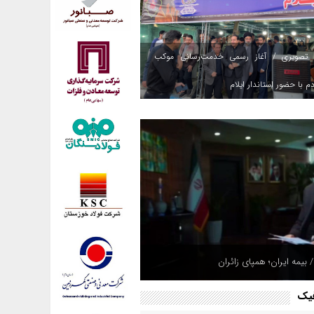
 تصویری / آغاز رسمی خدمت‌رسانی موکب
م با حضور استاندار ایلام
 بیمه ایران؛ همپای زائران
فیک