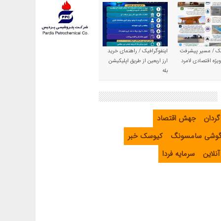
یک / مسیر پیشرفت
اینفوگرافیک / راهنمای خرید
یژه اقتصادی لامرد
ارز اربعین از طریق اپلیکیشن
بله
گردان
جهش اقتصاد
گوشی سامسونگ
کیوسک خبر
نلاین
سرمایه فردا