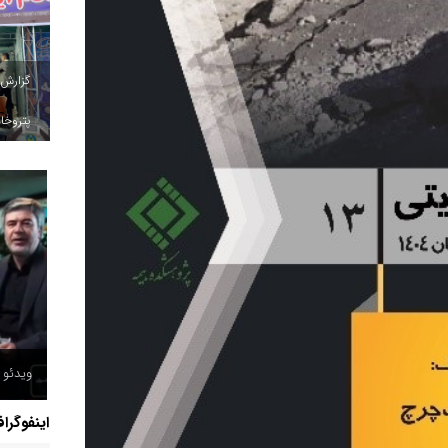
گزارش
پتروخاد
ویدئو /
اینفوگرا