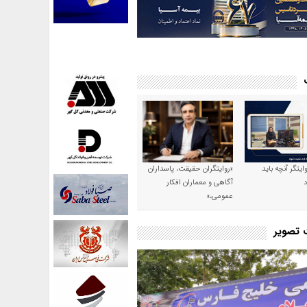
وایتگر آنچه باید
«روایتگران حقیقت، پاسداران
آگاهی و معماران افکار
عمومی،»
ت تصویر