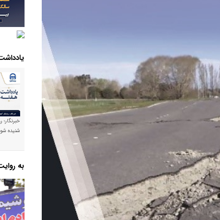
یادداشت
خبرنگار؛ ر
شنیده شود
به روای