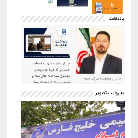
یادداشت
چالش های مدیریت قطعات
خسارتی (داغی) خودروهای
موضوع بیمه نامه های بدنه و
آیا پازل موفقیت شرکت بیمه
شخص ثالث در صنعت بیمه
حکمت صبا در سال ۱۴۰۵ کامل می
شود؟!
به روایت تصویر