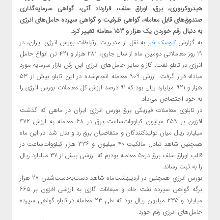
هیدروکربوری، برق، اوراق سلف، قرارداد آتی، گواهی سرمایه‌گذاری
صندوق‌های قابل معامله، گواهی ظرفیت و گواهی سپرده حامل‌های انرژی
به دنبال رقم خوردن یک هزار و ۱۵۳ معامله تغییر کرد.
به گزارش
به نقل از مدیریت ارتباطات بورس انرژی ایران، در
کیوسک خبر
۱۹ روز معاملاتی دومین ماه از سال جاری، ۲۸۱ هزار و ۴۲۱ تن انواع حامل
انرژی در تابلو نفت، گاز و سایر حامل‌های انرژی این رکن بازار سرمایه مورد
مبادله قرار گرفت. ارزش ۹۰۹ معامله انجام‌شده در این تابلو بیش از ۵۳
هزار و ۹۲۱ میلیارد ریال بود که ۹۱ درصد ارزش کل معاملات بورس انرژی را
به خود اختصاص می‌داد.
در تابلوی معاملات فیزیکی برق بورس انرژی ایران در ماهی که گذشت
افزون بر ۴۵۹ میلیون کیلووات‌ساعت برق در ۶۸ معامله به ارزش ۴۷۲
میلیارد ریال میان تولیدکنندگان و متقاضیان برق رد و بدل شد. در این ماه
همچنین شاهد تبادل مالکیت ۴۰ میلیون و ۳۳۶ هزار کیلووات‌ساعت در
قالب اوراق سلف برق در۵۰ معامله بودیم که ارزشی بیش از ۳۷ میلیارد ریال
را به ثبت رساند.
بورس انرژی همچنین در اردیبهشت‌ماه شاهد دست‌به‌دست‌شدن ۲۷ هزار
برگه گواهی سپرده نفت خام و میعانات گازی به ارزشی افزون بر ۶۶۵
میلیارد و ۲۳۵ میلیون ریال بود که طی ۲۳ معامله در تابلو گواهی سپرده
حامل‌های انرژی رقم خورد.