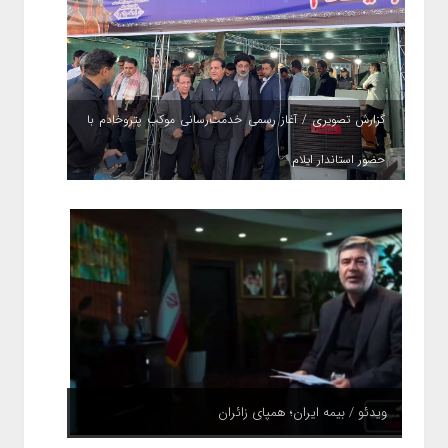
گزارش تصویری / آغاز رسمی خدمت‌رسانی موکب پتروخادم با
حضور استاندار ایلام
ویدئو / بیمه ایران؛ همپای زائران