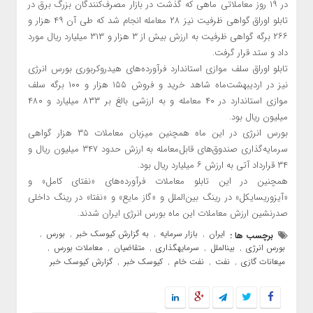
در ۱۹ روز معاملاتی ماهی که گذشت در بازار مصرف‌کنندگان بزرگ برق در
تابلو اوراق گواهی ظرفیت نیز ۲۸ معامله انجام شد که طی آن ۴۹ هزار و
۲۶۶ برگه گواهی ظرفیت به ارزش بیش از ۳ هزار و ۳۱۳ میلیارد ریال مورد
داد و ستد قرار گرفت.
تابلو اوراق سلف موازی استاندارد فرآورده‌های هیدروکربوری بورس انرژی
نیز در اردیبهشت‌ماه شاهد خرید و فروش ۱۵۵ هزار و ۱۰۰ برگه سلف
موازی استاندارد در ۴۰ معامله و به ارزشی بالغ بر ۸۳۳ میلیارد و ۴۸۰
میلیون ریال بود.
بورس انرژی در این ماه همچنین میزبان معاملات ۳۵ هزار گواهی
سرمایه‌گذاری صندوق‌های قابل‌معامله به ارزش حدود ۳۴۷ میلیون ریال و
۳۴ قرارداد آتی به ارزش ۶ میلیارد ریال بود.
همچنین در این تابلو معاملات فرآورده‌های «نفتای کامل» و
«آیزوریسایکل» در رینگ بین‌الملل و «گاز مایع» و «نفتا» در رینگ داخلی
صدرنشین ارزش معاملات این ماه بورس انرژی ایران شدند.
ایران
بازار سرمایه
به گزارش کیوسک خبر
بورس
برچسب ها :
,
,
,
,
بورس انرژی
بینالملل
سرمایهگذاری
متقاضیان
معاملات بورس
,
,
,
,
,
میعانات گازی
نفت
نفت خام
کیوسک خبر
گزارش کیوسک خبر
,
,
,
,