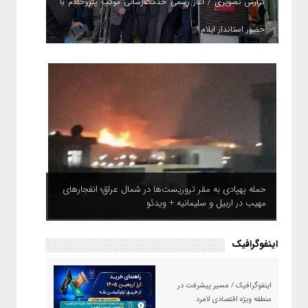
گزارش تصویری / آغاز رسمی خدمت‌رسانی موکب پتروخادم با
حضور استاندار ایلام
حمله پهپادی به مقر تروریست‌ها در شمال عراق؛ انفجارهای
مهیب در اربیل و سلیمانیه + ویدئو
اینفوگرافیک
اینفوگرافیک / مسیر پیشرفت در
منطقه ویژه اقتصادی لامرد