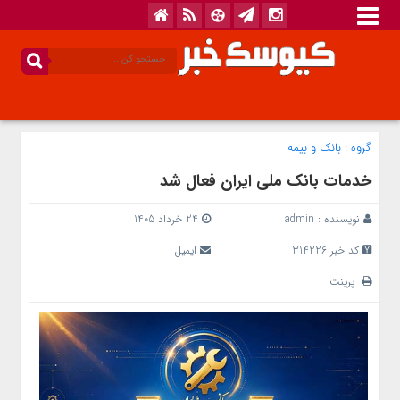
گروه :
بانک‌ و بیمه
خدمات بانک ملی ایران فعال شد
نویسنده :
admin
24 خرداد 1405
کد خبر 314226
ایمیل
پرینت