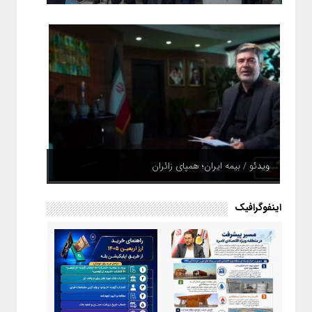
ویدئو / بیمه ایران؛ همپای زائران
اینفوگرافیک