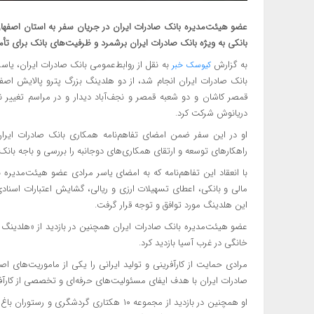
​عضو هیئت‌مدیره بانک صادرات ایران در جریان سفر به استان اصفهان 
بانکی به ویژه بانک صادرات ایران برشمرد و ظرفیت‌های بانک برای تأ
به گزارش
به نقل از روابط‌عمومی بانک صادرات ایران، یا
کیوسک خبر
بانک صادرات ایران انجام شد، از دو هلدینگ بزرگ پترو پالایش اص
قمصر کاشان و دو شعبه قمصر و نجف‌آباد دیدار و در مراسم تغییر 
دریانوش شرکت کرد.
او در این سفر ضمن امضای تفاهم‌نامه همکاری بانک صادرات ایران 
راهکارهای توسعه و ارتقای همکاری‌های دوجانبه را بررسی و باجه بانک 
با انعقاد این تفاهم‌نامه که به امضای یاسر مرادی عضو هیئت‌مدیر
مالی و بانکی، اعطای تسهیلات ارزی و ریالی، گشایش اعتبارات اسنادی 
این هلدینگ مورد توافق و توجه قرار گرفت.
عضو هیئت‌مدیره بانک صادرات ایران همچنین در بازدید از «هلدینگ ت
خانگی در غرب آسیا بازدید کرد.
مرادی حمایت از کارآفرینی و تولید ایرانی را یکی از ماموریت‌های ا
صادرات ایران با هدف ایفای مسئولیت‌های حرفه‌ای و تخصصی از کارآف
او همچنین در بازدید از مجموعه ۱۰ هکتاری گ