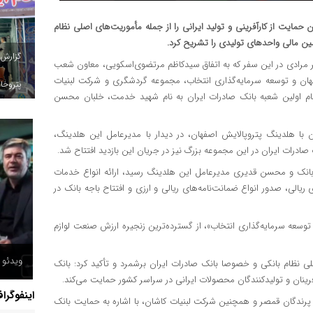
حمایت از کارآفرینی و تولید ایرانی را از جمله مأموریت‌های اصلی نظام
مین مالی واحدهای تولیدی را تشریح کرد.
گزارش
سر مرادی در این سفر که به اتفاق سیدکاظم مرتضوی‌اسکویی، معاون شعب
فهان و توسعه سرمایه‌گذاری انتخاب، مجموعه گردشگری و شرکت لبنیات
پتروخاد
نام اولین شعبه بانک صادرات ایران به نام شهید خدمت، خلبان محسن
با هلدینگ پتروپالایش اصفهان، در دیدار با مدیرعامل این هلدینگ،
صادرات ایران در این مجموعه بزرگ نیز در جریان این بازدید افتتاح شد.
ه بانک و محسن قدیری مدیرعامل این هلدینگ رسید، ارائه انواع خدمات
ریالی، صدور انواع ضمانت‌نامه‌های ریالی و ارزی و افتتاح باجه بانک در
وسعه سرمایه‌گذاری انتخاب»، از گسترده‌ترین زنجیره ارزش صنعت لوازم
ویدئو /
صلی نظام بانکی و خصوصا بانک صادرات ایران برشمرد و تأکید کرد: بانک
رینان و تولیدکنندگان محصولات ایرانی در سراسر کشور حمایت می‌کند.
اینفوگرا
ردشگری و رستوران باغ پرندگان قمصر و همچنین شرکت لبنیات کاشان، با اشاره به حمایت بانک