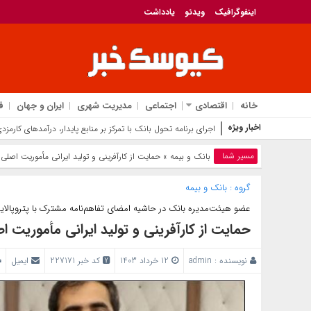
اینفوگرافیک
ویدئو
یادداشت
خانه
اقتصادی
اجتماعی
مدیریت شهری
ایران و جهان
ف
اخبار ویژه
اجرای برنامه تحول بانک با تمرکز بر منابع پایدار، درآمدهای کارمز
مسیر شما
بانک‌ و بیمه
» حمایت از کارآفرینی و تولید ایرانی مأموریت اصل
گروه :
بانک‌ و بیمه
عضو هیئت‌مدیره بانک در حاشیه امضای تفاهم‌نامه مشترک با پتروپالا
حمایت از کارآفرینی و تولید ایرانی مأموریت 
نویسنده :
admin
12 خرداد 1403
کد خبر 227171
ایمیل