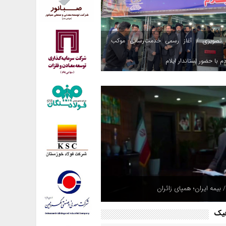
 تصویری / آغاز رسمی خدمت‌رسانی موکب
م با حضور استاندار ایلام
 بیمه ایران؛ همپای زائران
فیک