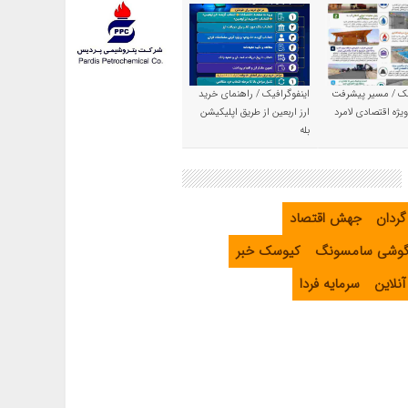
یک / مسیر پیشرفت
اینفوگرافیک / راهنمای خرید
یژه اقتصادی لامرد
ارز اربعین از طریق اپلیکیشن
بله
گردان
جهش اقتصاد
گوشی سامسونگ
کیوسک خبر
نلاین
سرمایه فردا