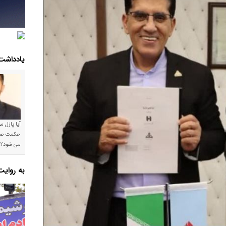
یادداشت
آیا پازل 
می شود؟!
به روای