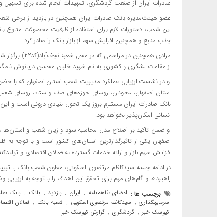
صادرات ایران از صنعت گردشگری، تمهیدات انجام شده برای تسهیل و 
عضو هیئت‌مدیره بانک صادرات ایران همچنین در بازدید از برخی شع
این شعب، دستورات لازم برای استفاده از ظرفیت محصولات متنوع بان
جذب منابع و همچنین افزایش سهم از بازار بانک را صادر کرد.
مرادی همچنین در
از مقامات لشگری و کشوری به نام شهید خلبان محسن دریانوش نامگذا
او در نشست ارزیابی عملکرد مدیریت شعب استان اصفهان که با ح
استان اصفهان، معاونان، روسای حوزه‌های صف و ستاد، روسای شعب ممت
بانک صادرات ایران مستلزم بروز یک تحول بنیادی درونی است و این
انسانی امکان‌پذیر نخواهد بود.
او ضمن تاکید بر اصلاح مدل محاسبه سود و زیان شعب و استان‌ها و تا
اصفهان یکی از تاثیرگذارترین استان‌های کشور است و با توجه به ظر
افزایش سهم بازار و ارائه خدمات گسترده به فعالان اقتصادی و تولیدکن
در ادامه جلسه سیدکاظم مرتضوی اسکوئی، معاون شعب بانک با تبیین
راهبردها و گام‌های مهم برای تحقق این اهداف را با توجه به ارزیابی و
امضای تفاهم‌نامه
ایران
بازدید
بانک
بانک صاد
برچسب ها :
,
,
,
,
سرمایهگذاری
سیدکاظم مرتضوی اسکویی
شعبه بانک
فعالان اقتصا
,
,
,
کیوسک خبر
گردشگری
گزارش کیوسک خبر
,
,