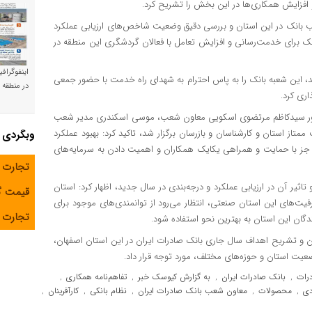
افزایش همکاری‌ها در این بخش را تشریح کرد.
ب بانک در این استان و بررسی دقیق وضعیت شاخص‌های ارزیابی عملکرد
ک برای خدمت‌رسانی و افزایش تعامل با فعالان گردشگری این منطقه در
اینفوگراف
 مراسمی که در محل شعبه نجف‌آباد(کد۲۲) برگزار شد، این شعبه بانک را به پاس احترام به شهدای راه خدمت با حضور جمعی
در منطقه و
ری کرد.
ضور سیدکاظم مرتضوی اسکویی معاون شعب، موسی اسکندری مدیر شعب
از استان و کارشناسان و بازرسان برگزار شد، تاکید کرد: بهبود عملکرد
وبگردی
 جز با حمایت و همراهی یکایک همکاران و اهمیت دادن به سرمایه‌های
تجارت 
ثیر آن در ارزیابی عملکرد و درجه‌بندی در سال جدید، اظهار کرد: استان
قیمت 
فیت‌های این استان صنعتی، انتظار می‌رود از توانمندی‌های موجود برای
تجارت آ
ندگان این استان به بهترین نحو استفاده شود.
 و تشریح اهداف سال جاری بانک صادرات ایران در این استان اصفهان،
ضعیت استان و حوزه‌های مختلف، مورد توجه قرار داد.​
رات
بانک صادرات ایران
به گزارش کیوسک خبر
تفاهم‌نامه همکاری
,
,
,
,
دی
محصولات
معاون شعب بانک صادرات ایران
نظام بانکی
کارآفرینان
,
,
,
,
,