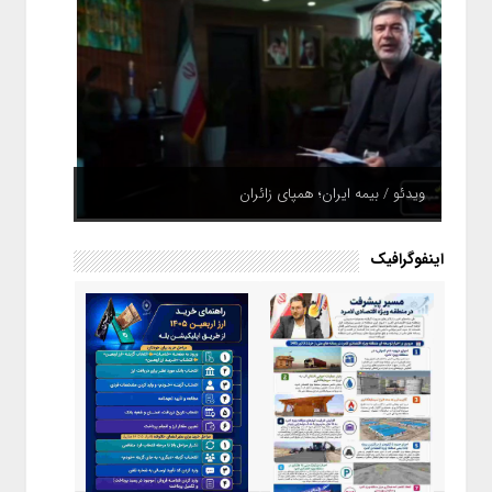
ویدئو / بیمه ایران؛ همپای زائران
اینفوگرافیک