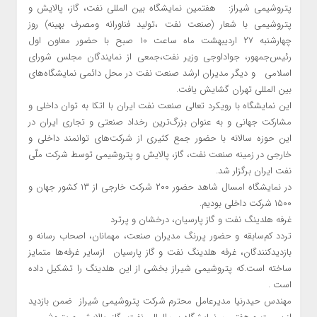
پتروشیمی شیراز: هفتمین نمایشگاه بین المللی نفت، گاز، پالایش و
پتروشیمی با شعار (صنعت نفت ،تولید فناورانه ومصرف بهینه) روز
چهارشنبه ۲۷ اردیبهشت ماه ساعت ۱۰ صبح با حضور معاون اول
رئیس‌جمهور، جواداوجی وزیر نفت،جمعی از نمایندگان مجلس شورای
اسلامی و دیگر مدیران ارشد صنعت نفت در محل دائمی نمایشگاه‌های
بین المللی تهران گشایش یافت.
این نمایشگاه با رویکرد تعالی صنعت نفت ایران با اتکا به توان داخلی و
مشارکت جهانی و به عنوان بزرگ‌ترین رخداد صنعتی و تجاری ایران در
این حوزه سالانه با حضور جمع کثیری از شرکت‌های توانمند داخلی و
خارجی در زمینه صنعت نفت، گاز، پالایش و پتروشیمی توسط شرکت ملّی
نفت ایران برگزار شد.
در نمایشگاه امسال شاهد حضور ۲۰۰ شرکت خارجی از ۱۳ کشور جهان و
۱۵۰۰ شرکت داخلی بودیم.
غرفه هلدینگ نفت و گاز پارسیان، درخشان و پرترد
تردد کم‌سابقه و حضور پررنگ مدیران صنعت، مهمانان، اصحاب رسانه و
بازدیدکنندگان، غرفه هلدینگ نفت و گاز پارسیان ازسایر غرفه‌ها متمایز
ساخته است.که پتروشیمی شیراز بخشی از این هلدینگ را تشکیل داده
است .
مهندس حیدرنیا مدیرعامل محترم شرکت پتروشیمی شیراز ضمن بازدید