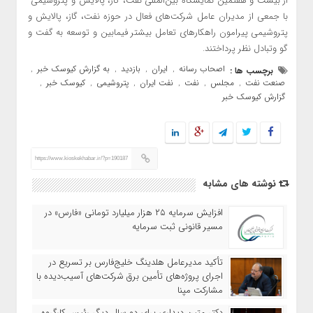
از بیست و هفتمین نمایشگاه بین‌المللی نفت، گاز، پالایش و پتروشیمی
با جمعی از مدیران عامل شرکت‌های فعال در حوزه نفت، گاز، پالایش و
پتروشیمی پیرامون راهکارهای تعامل بیشتر فیمابین و توسعه به گفت و
گو وتبادل نظر پرداختند.
اصحاب رسانه
ایران
بازدید
به گزارش کیوسک خبر
برچسب ها :
,
,
,
,
صنعت نفت
مجلس
نفت
نفت ایران
پتروشیمی
کیوسک خبر
,
,
,
,
,
,
گزارش کیوسک خبر
https://www.kioskekhabar.ir/?p=190187
نوشته های مشابه
افزایش سرمایه ۲۵ هزار میلیارد تومانی «فارس» در
مسیر قانونی ثبت سرمایه
تأکید مدیرعامل هلدینگ خلیج‌فارس بر تسریع در
اجرای پروژه‌های تأمین برق شرکت‌های آسیب‌دیده با
مشارکت مپنا
دکتر متین دیداری برای دو سال دیگر رئیس کارگروه