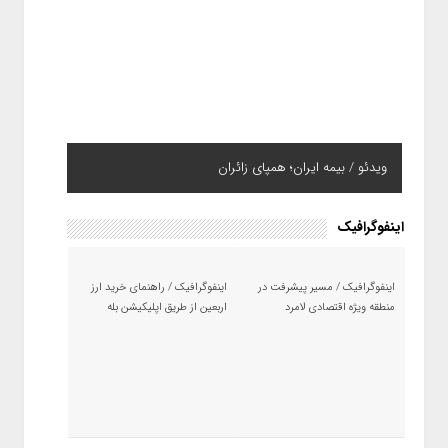
ویدئو / بیمه ایران؛ همپای زائران
اینفوگرافیک
اینفوگرافیک / مسیر پیشرفت در
اینفوگرافیک / راهنمای خرید ارز
منطقه ویژه اقتصادی لامرد
اربعین از طریق اپلیکیشن بله