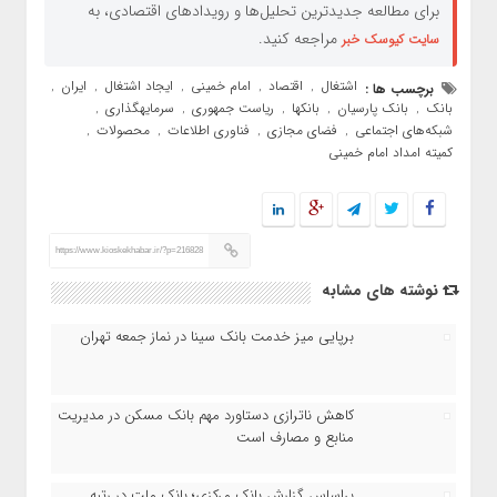
برای مطالعه جدیدترین تحلیل‌ها و رویدادهای اقتصادی، به
مراجعه کنید.
سایت کیوسک خبر
اشتغال
اقتصاد
امام خمینی
ایجاد اشتغال
ایران
برچسب ها :
,
,
,
,
,
بانک
بانک پارسیان
بانکها
ریاست جمهوری
سرمایهگذاری
,
,
,
,
,
شبکه‌های اجتماعی
فضای مجازی
فناوری اطلاعات
محصولات
,
,
,
,
کمیته امداد امام خمینی
https://www.kioskekhabar.ir/?p=216828
نوشته های مشابه
برپایی میز خدمت بانک سینا در نماز جمعه تهران
کاهش ناترازی دستاورد مهم بانک مسکن در مدیریت
منابع و مصارف است
براساس گزارش بانک مرکزی؛ بانک ملت در رتبه