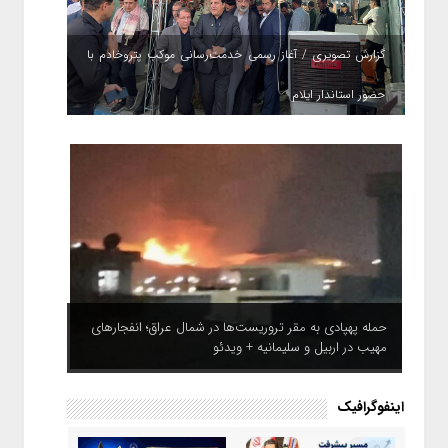
گزارش تصویری / آغاز رسمی خدمت‌رسانی موکب پتروخادم با
حضور استاندار ایلام
حمله پهپادی به مقر تروریست‌ها در شمال عراق؛ انفجارهای
مهیب در اربیل و سلیمانیه + ویدئو
اینفوگرافیک