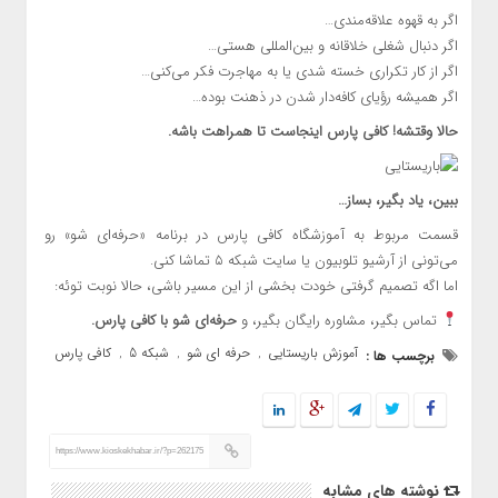
اگر به قهوه علاقه‌مندی…
اگر دنبال شغلی خلاقانه و بین‌المللی هستی…
اگر از کار تکراری خسته شدی یا به مهاجرت فکر می‌کنی…
اگر همیشه رؤیای کافه‌دار شدن در ذهنت بوده…
حالا وقتشه! کافی پارس اینجاست تا همراهت باشه.
ببین، یاد بگیر، بساز…
قسمت مربوط به آموزشگاه کافی پارس در برنامه «حرفه‌ای شو» رو
می‌تونی از آرشیو تلوبیون یا سایت شبکه ۵ تماشا کنی.
اما اگه تصمیم گرفتی خودت بخشی از این مسیر باشی، حالا نوبت توئه:
تماس بگیر، مشاوره رایگان بگیر، و
حرفه‌ای شو با کافی پارس.
آموزش باریستایی
حرفه ای شو
شبکه 5
کافی پارس
برچسب ها :
,
,
,
https://www.kioskekhabar.ir/?p=262175
نوشته های مشابه