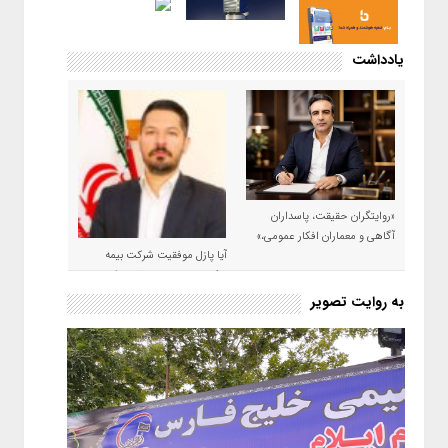
یادداشت
«روایتگران حقیقت، پاسداران
آگاهی و معماران افکار عمومی،»
آیا پازل موفقیت شرکت بیمه
حکمت صبا در سال ۱۴۰۵ کامل می
شود؟!
به روایت تصویر