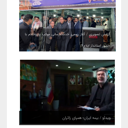
گزارش تصویری / آغاز رسمی خدمت‌رسانی موکب پتروخادم با
حضور استاندار ایلام
ویدئو / بیمه ایران؛ همپای زائران