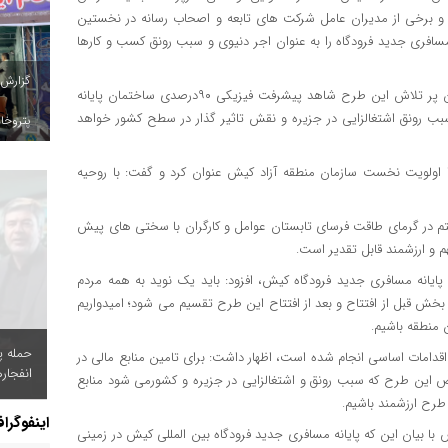
همراه معاونان، مدیران و برخی از مدیران عامل شرکت های تابعه و اصحاب رسانه در نخستین
سافری جدید فرودگاه را به عنوان اجر دنیوی و سبب رونق کسب و کارها
گزارش
نوایی لواسانی با بیان این که با تلاش های بی وقفه عوامل و کارگران پر تلاش این طرح شاهد پیشرفت فیزیکی ۹۰درصدی ساختمان پایانه
ب رونق اشتغالزایی در جزیره و نقش تاثیر گذار در سطح کشور خواهد
پتروخاد
 اولویت نخست سازمان منطقه آزاد کیش عنوان کرد و گفت: با روحیه
م در گرمای طاقت فرسای تابستان عوامل و کارگران با سختی های پیش
 و ارزشمند قابل تقدیر است.
یانه مسافری جدید فرودگاه کیش، افزود: باید یک نوید به همه مردم
 بخش قبل از افتتاح و بعد از افتتاح این طرح تقسیم می شود؛ امیدواریم
 منطقه باشیم.
حمله پ
اقدامات اساسی انجام شده است، اظهار داشت: برای تامین منابع مالی در
انفجار
این طرح که سبب رونق و اشتغالزایی در جزیره و کشورمی شود منابع
 طرح ارزشمند باشیم.
اینفوگرا
با بیان این که پایانه مسافری جدید فرودگاه بین المللی کیش در زمینی