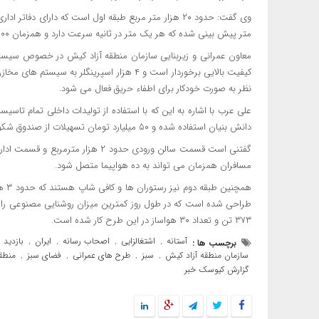
متر پیش بینی شده که هر یک متر در ثانیه سرعت دارد و همزمان ۱۸۰۰ چمدان از داخل پایانه به بار انداز منتقل می شود.
معاون عمرانی و زیربنایی سازمان منطقه آزاد کیش در خصوص سیستم ه
کیفیت بالایی برخوردار است و ۴ هزار اسپرینگ
نظر به صورت خودکار برای اطفاء حریق فعال می شود.
علی عرب با اشاره به این که با استفاده از تولیدات داخلی تمام تا
دانش بنیان استفاده شده و ۵۰ میلیارد تومان تسهیلات از صندوق شکوفایی معاونت علمی و فناوری دریافت کردیم.
مسافران همزمان می تواند به ده هواپیما متصل شود.
۳۷۳ تن و تعداد ۳۰ هواساز در این طرح کار شده است.
آستانه
اشتغالزایی
اصحاب رسانه
ایران
بازدید
برچسب ها :
,
,
,
,
,
سازمان منطقه آزاد کیش
سبز
طرح های عمرانی
فضای سبز
منطق
,
,
,
,
گزارش کیوسک خبر