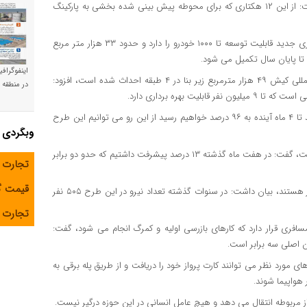
به مساحت ۱۲ هکتار و با ۲۴ هکتار زمین کلی احداث شده است، گفت: از این ۱۲ هکتاری که برای محوطه پیش بینی شده بخشی به پارکینگ
عرب در ادامه تصریح کرد: پارکینگ پیش بینی شده برای پایانه مسافری جدید قابلیت توسعه تا ۱۰۰۰ خودرو را دارد و حدود ۳۳ هزار متر مربع
ا پایان سال تکمیل می شود.
اینفوگراف
وی با اشاره به این که ساختمان پایانه مسافری جدید فرودگاه بین المللی کیش ۴۹ هزار مترمربع زیر بنا در ۴ طبقه احداث شده است، افزود:
در منطقه و
عرب تاکید کرد: اگر پیمانکار با همین سرعت به فعالیت خود ادامه دهد تا ۴ ماه آینده به ۹۶ درصد خواهیم رسید از این رو می توانیم این طرح
وبگردی
وی با بیان این که سالانه این طرح ۱۴ درصد است پیشرفت داشته است، گفت: در هفت ماه گذشته ۱۳ درصد پیشرفت داشتیم که حدو دو برابر
تجارت 
قیمت 
به گفته عرب در حال حاضر حدود ۳۰۰ نفر در این طرح مشغول به کار هستند، بیان داشت: در سنوات گذشته تعداد نیرو در این طرح ۵۰۵ نفر
تجارت آ
ری قرار دارد که کارهای بازرسی اولیه و کمرگ انجام می شود، گفت:
 های مورد نظر می توانند کارت پرواز خود را دریافت و از طریق پله برقی به
هواپیما شوند.
داز مربوطه انتقال می دهد و هیچ عامل انسانی در این حوزه درگیر نیست.