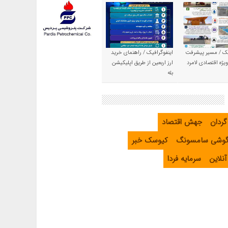
یک / مسیر پیشرفت
اینفوگرافیک / راهنمای خرید
یژه اقتصادی لامرد
ارز اربعین از طریق اپلیکیشن
بله
گردان
جهش اقتصاد
گوشی سامسونگ
کیوسک خبر
نلاین
سرمایه فردا