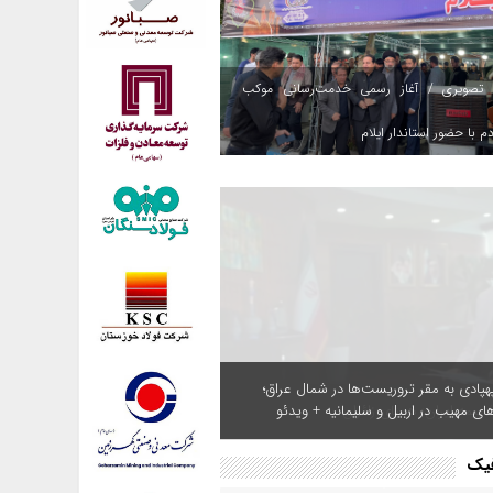
 تصویری / آغاز رسمی خدمت‌رسانی موکب
م با حضور استاندار ایلام
هپادی به مقر تروریست‌ها در شمال عراق؛
های مهیب در اربیل و سلیمانیه + ویدئو
فیک