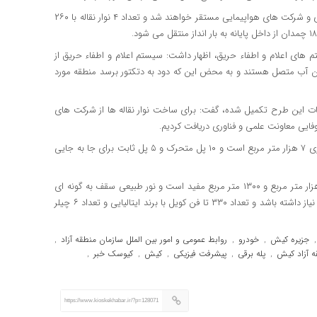
وی گفت: حدود ۲۰ هزار متر مربع طبقه اول است که دارای دفاتر اداری و شرکت های هواپیمایی مستقر خواهند شد و تعداد ۴ نوار نقاله با ۲۶۰
ای اعلام و اطفاء حریق، اظهار داشت: سیستم اعلام و اطفاء حریق از
لر به سیستم های مخازن آب متصل هستند و به محض این که دود به دتکتور برسد منطقه مورد
سیسات این طرح تکمیل شده، گفت: برای ساخت نوار نقاله ها از شرکت های
گفتنی است قسمت سالن ورودی حدود ۲ هزار مترمربع و قسمت اداری ۷ هزار متر مربع است و ۱۰ پل متحرک و ۵ پل ثابت برای جا به جایی
همچنین طبقه دوم نیز رستوران ها و کافی شاپ هستند که حدود ۳ هزار متر مربع و ۱۳۰۰ متر مربع مفید است و نور طبیعی سقف به گونه ای
طراحی شده است که در طول روز کمترین میزان روشنایی مصنوعی را نیاز داشته باشد و تعداد ۳۳۰ تا فن کویل با برند ایتالیایی و تعداد ۶ چیلر
جزیره کیش
خودرو
روابط عمومی و امور بین الملل سازمان منطقه آزاد
,
,
,
ه آزاد کیش
پله برقی
پیشرفت فیزیکی
کیش
کیوسک خبر
,
,
,
,
,
https://www.kioskekhabar.ir/?p=128071