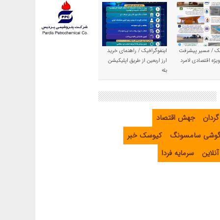
یک / مسیر پیشرفت
اینفوگرافیک / راهنمای خرید
یژه اقتصادی لامرد
ارز اربعین از طریق اپلیکیشن
بله
گردان
جهش اقتصاد
گوشی سامسونگ
کیوسک خبر
نلاین
سرمایه فردا