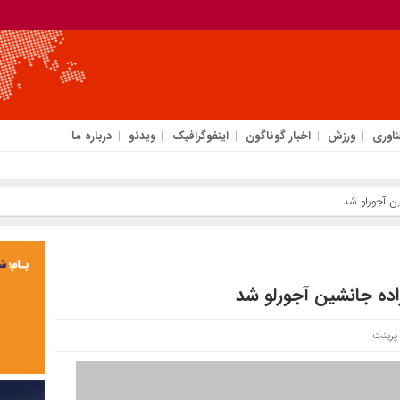
ناوری
ورزش
اخبار گوناگون
اینفوگرافیک
ویدئو
درباره ما
ین آجورلو شد
زاده جانشین آجورلو شد
رینت