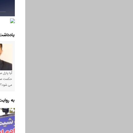
یادداشت
آیا پازل 
می شود؟!
به روای