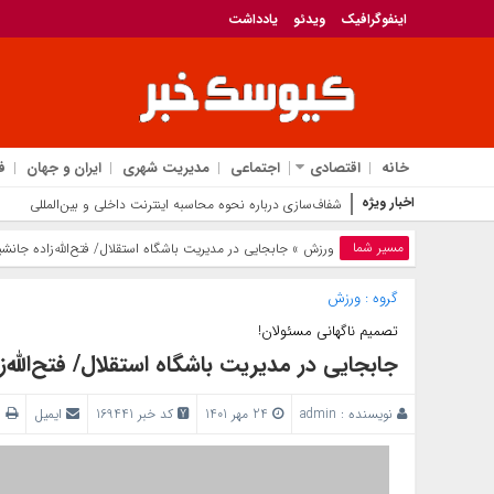
اینفوگرافیک
ویدئو
یادداشت
خانه
اقتصادی
اجتماعی
مدیریت شهری
ایران و جهان
ف
اخبار ویژه
جهش ۱
مسیر شما
ورزش
» جابجایی در مدیریت باشگاه استقلال/ فتح‌الله‌زاده جانش
گروه :
ورزش
تصمیم ناگهانی مسئولان!
جابجایی در مدیریت باشگاه استقلال/ فتح‌الله‌
نویسنده :
admin
24 مهر 1401
کد خبر 169441
ایمیل
پ