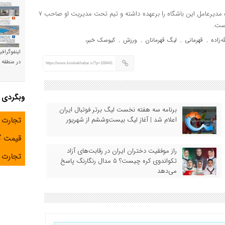
فتح الله زاده یکی از مدیران قدیمی باشگاه استقلال است که چند دوره مدیرعامل این باشگاه را برعهده داشته و تیم تحت مدیریت او صاحب ۷
است.
له‌زاده
قهرمانی
لیگ قهرمانان
ورزش
کیوسک خبر،
,
,
,
,
اینفوگراف
در منطقه و
https://www.kioskekhabar.ir/?p=169441
وبگردی
برنامه سه هفته نخست لیگ برتر فوتبال ایران
اعلام شد | آغاز لیگ بیست‌وششم از شهریور
تجارت 
قیمت 
راز موفقیت دختران ایران در رقابت‌های آزاد
تجارت آ
تکواندوی کره چیست؟ ۵ مدال رنگارنگ پاسخ
می‌دهد