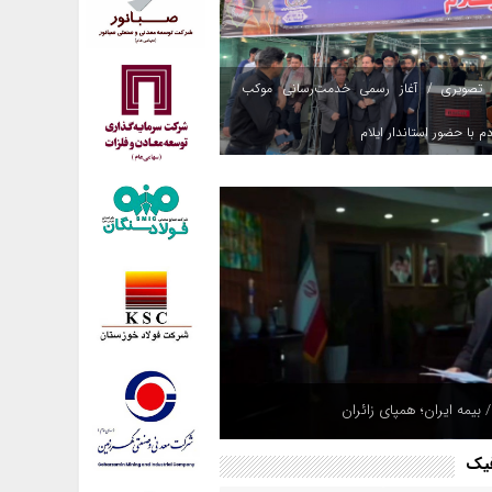
 تصویری / آغاز رسمی خدمت‌رسانی موکب
م با حضور استاندار ایلام
 بیمه ایران؛ همپای زائران
فیک